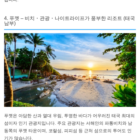
4. 푸껫 – 비치・관광・나이트라이프가 풍부한 리조트 (태국
남부)
푸껫은 아담한 산과 열대 우림, 투명한 바다가 어우러진 태국 최대의
섬이자 인기 관광지입니다. 주요 관광지는 서해안의 파통비치와 남
동쪽의 푸껫 타운이며, 코랄섬, 피피섬 등 근처 섬으로의 투어도 인
기가 많습니다.