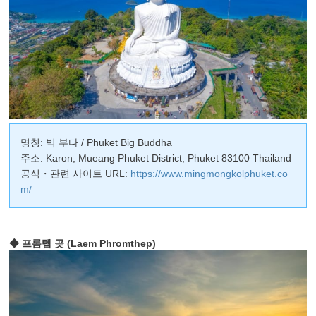
명칭: 빅 부다 / Phuket Big Buddha
주소: Karon, Mueang Phuket District, Phuket 83100 Thailand
공식・관련 사이트 URL:
https://www.mingmongkolphuket.co
m/
◆ 프롬텝 곶 (Laem Phromthep)