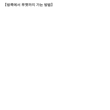
【방콕에서 푸껫까지 가는 방법】