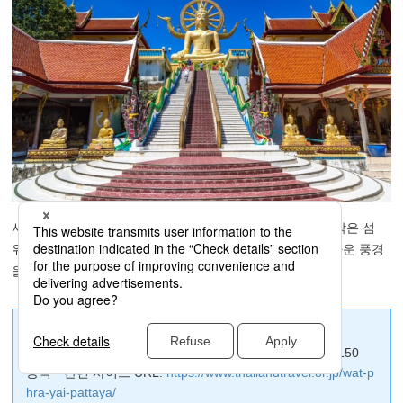
사무이섬의 상징적인 장소로, 높이 약 12m의 황금 불상이 작은 섬
위에 자리하고 있습니다. 해를 등진 석양 시간대에는 아름다운 풍경
을 배경으로 감상할 수 있습니다.
명칭: 빅 부다 (왓 프라야이) / Wat Phra Yai
주소: Pattaya City, Bang Lamung District, Chon Buri 20150
공식・관련 사이트 URL:
https://www.thailandtravel.or.jp/wat-p
hra-yai-pattaya/