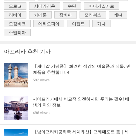
모로코
시에라리온
수단
마다가스카르
리비아
카메룬
잠비아
모리셔스
케냐
모잠비크
에티오피아
이집트
가나
소말리아
아프리카 추천 기사
【세네갈 기념품】 화려한 색감의 예술품과 직물, 민
예품을 추천합니다!
592 views
서아프리카에서 비교적 안전하지만 주의는 필수! 베
냉의 치안 정보
496 views
【남아프리카공화국 세계유산】프레데포트 돔｜세