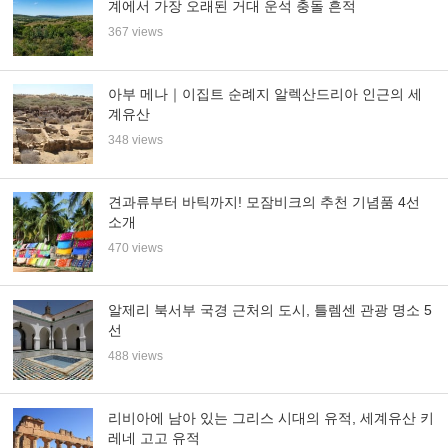
계에서 가장 오래된 거대 운석 충돌 흔적
367 views
아부 메나｜이집트 순례지 알렉산드리아 인근의 세
계유산
348 views
견과류부터 바틱까지! 모잠비크의 추천 기념품 4선
소개
470 views
알제리 북서부 국경 근처의 도시, 틀렘센 관광 명소 5
선
488 views
리비아에 남아 있는 그리스 시대의 유적, 세계유산 키
레네 고고 유적