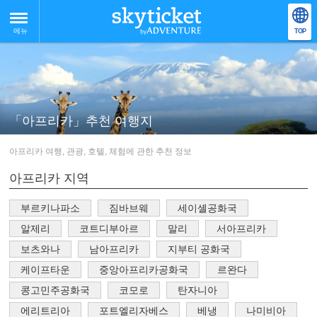
메뉴
TOP
「아프리카」추천 여행지
아프리카 여행, 관광, 호텔, 체험에 관한 추천 정보
아프리카 지역
부르키나파소
짐바브웨
세이셸공화국
알제리
코트디부아르
말리
서아프리카
보츠와나
남아프리카
지부티 공화국
케이프타운
중앙아프리카공화국
르완다
콩고민주공화국
코모로
탄자니아
에리트리아
포트엘리자베스
베냉
나미비아