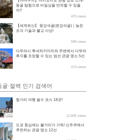
【야마구치】아키요시도 관광 정보 소개!
동굴 탐험으로 비일상을 만끽할 수 있을
까?
470 views
【세계유산】 웅강석굴(윈강석굴)｜높은
조각 기술과 불교 사상!
599 views
다무라시 후네히키마치와 주변에서 다무라
후지를 조망할 수 있는 엄선 관광 명소 5선
474 views
동굴·절벽 인기 검색어
헝가리 여행 필수 코스 18곳!
12,805 views
도쿄 중심에는 볼거리가 가득! 신주쿠에서
추천하는 관광 명소 12선