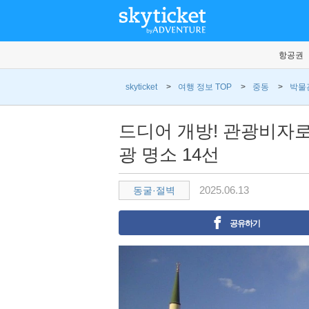
항공권
skyticket
>
여행 정보 TOP
>
중동
>
박물
드디어 개방! 관광비자
광 명소 14선
2025.06.13
동굴·절벽
공유하기