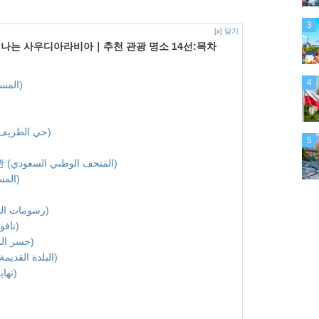
3
[x] 닫기
떠나는 사우디아라비아｜추천 관광 명소 14선:목차
4
1. 마스지드 알하람 (المسجد الحرام)
4. 디리야 유적지 (حي الطريف في الدرعية)
5
6. 사우디아라비아 국립 박물관 (المتحف الوطني السعودي)
7. 예언자의 모스크 (المسجد النبوي)
9. 주바의 암각화 (رسومات الجبة الصخرية)
10. 킹 파드 분수 (نافورة الملك فهد)
11. 킹 파드 코즈웨이 (جسر الملك فهد)
12. 알울라 구시가지 (البلدة القديمة في العلا)
13. 엣지 오브 더 월드 (نهاية العالم)