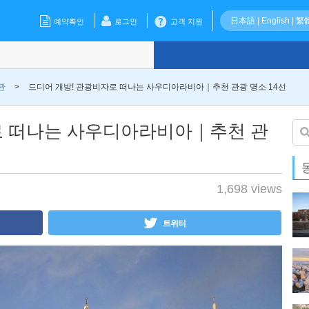
日本語
|
English
|
繁
예약확인
로그인
고객 지원
관
>
드디어 개방! 관광비자로 떠나는 사우디아라비아｜추천 관광 명소 14선
로 떠나는 사우디아라비아｜추천 관
1,698 views
트위터