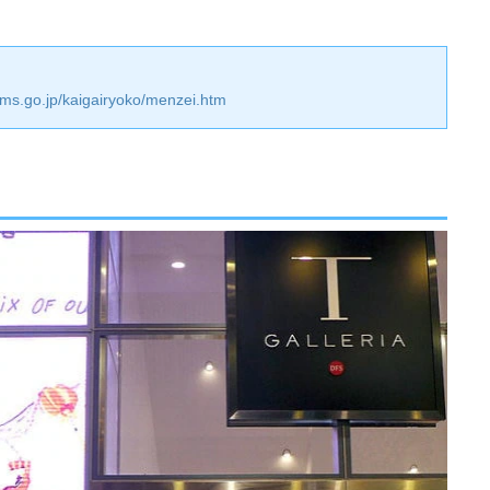
oms.go.jp/kaigairyoko/menzei.htm