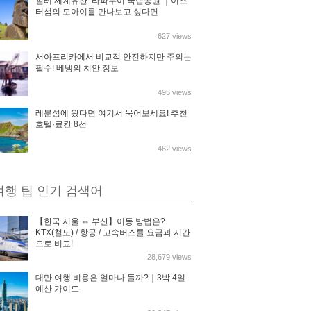
칠레 세계유산 ‘라파누이 국립공원’｜이스
터섬의 모아이를 만나보고 싶다면
627 views
서아프리카에서 비교적 안전하지만 주의는
필수! 베냉의 치안 정보
495 views
레분섬에 왔다면 여기서 묵어보세요! 추천
호텔·료칸 8선
462 views
여행 팁 인기 검색어
【한국 서울 ⇔ 부산】이동 방법은?
KTX(철도) / 항공 / 고속버스를 요금과 시간
으로 비교!
28,679 views
대만 여행 비용은 얼마나 들까?｜3박 4일
예산 가이드