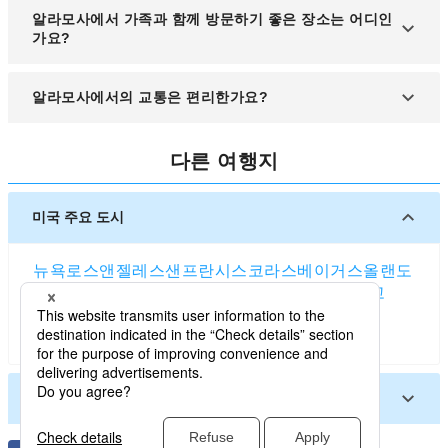
매년 가을에 열리는 알라모사 카운티 페어가 대표적
알라모사에서 가족과 함께 방문하기 좋은 장소는 어디인
인 지역 축제입니다.
가요?
샌 루이스 밸리 동물원과 지역 박물관 등이 가족 단위
알라모사에서의 교통은 편리한가요?
방문객들에게 인기가 많습니다.
도시 규모가 작아 자동차나 도보로 이동하기에 편리
다른 여행지
하며, 대중교통도 이용 가능합니다.
미국 주요 도시
뉴욕
로스앤젤레스
샌프란시스코
라스베이거스
올랜도
시애틀
보스턴
워싱턴 D.C.
시카고
댈러스
샌디에고
애틀랜타
휴스턴
솔트레이크시티
마이애미
덴버
포틀랜드 (오리건주)
미국 기타 도시