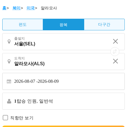
홈
>
북미
>
미국
>
알라모사
편도
다구간
왕복
출발지
도착지
2026-08-07
2026-08-09
1
탑승 인원,
일반석
직항만 보기