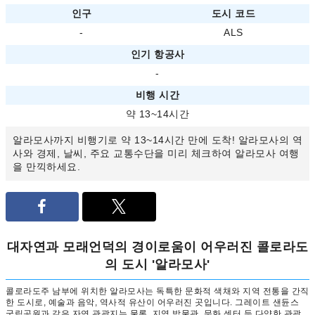
인구
도시 코드
-
ALS
인기 항공사
-
비행 시간
약 13~14시간
알라모사까지 비행기로 약 13~14시간 만에 도착! 알라모사의 역
사와 경제, 날씨, 주요 교통수단을 미리 체크하여 알라모사 여행
을 만끽하세요.
대자연과 모래언덕의 경이로움이 어우러진 콜로라도
의 도시 '알라모사'
콜로라도주 남부에 위치한 알라모사는 독특한 문화적 색채와 지역 전통을 간직
한 도시로, 예술과 음악, 역사적 유산이 어우러진 곳입니다. 그레이트 샌듄스
국립공원과 같은 자연 관광지는 물론, 지역 박물관, 문화 센터 등 다양한 관광