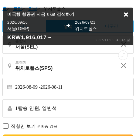
홈
>
북미
>
미국
>
위치토폴스
미국행 항공권
지금 바로 검색하기
2026/09/16
2026/09/21
편도
다구간
왕복
서울(GMP)
위치토폴스
KRW1,916,017
～
2025/11/28 04:04시점
출발지
도착지
2026-08-09
2026-08-11
1
탑승 인원,
일반석
직항만 보기
※환승 없음