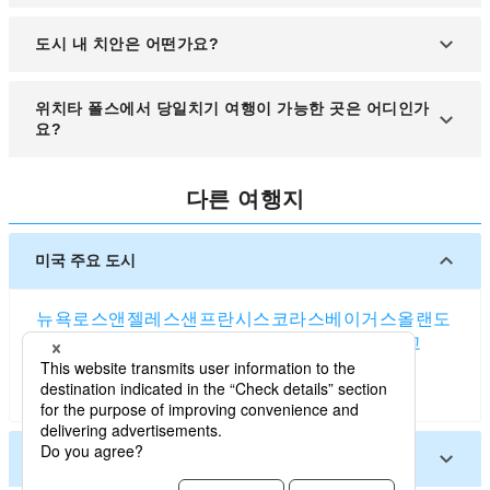
택시, 차량 공유 서비스, 렌터카 등으로 약 15분 내외
도시 내 치안은 어떤가요?
소요됩니다.
비교적 안전한 편이나, 야간에는 외곽 지역을 피하시
위치타 폴스에서 당일치기 여행이 가능한 곳은 어디인가
는 것이 좋습니다.
요?
포트워스, 오클라호마시티까지 차량으로 2~3시간 소
다른 여행지
요되어 당일 여행이 가능합니다.
미국 주요 도시
뉴욕
로스앤젤레스
샌프란시스코
라스베이거스
올랜도
시애틀
보스턴
워싱턴 D.C.
시카고
댈러스
샌디에고
애틀랜타
휴스턴
솔트레이크시티
마이애미
덴버
포틀랜드 (오리건주)
미국 기타 도시