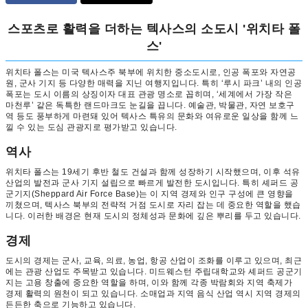
스포츠로 활력을 더하는 텍사스의 소도시 '위치타 폴
스'
위치타 폴스는 미국 텍사스주 북부에 위치한 중소도시로, 인공 폭포와 자연공
원, 군사 기지 등 다양한 매력을 지닌 여행지입니다. 특히 ‘루시 파크’ 내의 인공
폭포는 도시 이름의 상징이자 대표 관광 명소로 꼽히며, ‘세계에서 가장 작은
마천루’ 같은 독특한 랜드마크도 눈길을 끕니다. 예술관, 박물관, 자연 보호구
역 등도 풍부하게 마련돼 있어 텍사스 특유의 문화와 여유로운 일상을 함께 느
낄 수 있는 도심 관광지로 평가받고 있습니다.
역사
위치타 폴스는 19세기 후반 철도 건설과 함께 성장하기 시작했으며, 이후 석유
산업의 발전과 군사 기지 설립으로 빠르게 발전한 도시입니다. 특히 셰퍼드 공
군기지(Sheppard Air Force Base)는 이 지역 경제와 인구 구성에 큰 영향을
끼쳤으며, 텍사스 북부의 전략적 거점 도시로 자리 잡는 데 중요한 역할을 했습
니다. 이러한 배경은 현재 도시의 정체성과 문화에 깊은 뿌리를 두고 있습니다.
경제
도시의 경제는 군사, 교육, 의료, 농업, 항공 산업이 조화를 이루고 있으며, 최근
에는 관광 산업도 주목받고 있습니다. 미드웨스턴 주립대학교와 셰퍼드 공군기
지는 고용 창출에 중요한 역할을 하며, 이와 함께 각종 박람회와 지역 축제가
경제 활력의 원천이 되고 있습니다. 소매업과 지역 음식 산업 역시 지역 경제의
든든한 축으로 기능하고 있습니다.