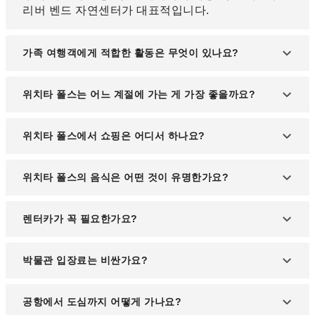
리버 벤드 자연센터가 대표적입니다.
가족 여행객에게 적합한 활동은 무엇이 있나요?
워터파크, 자연공원, 박물관 투어 등이 가족 단위 여
위치타 폴스는 어느 계절에 가는 게 가장 좋을까요?
행자에게 인기가 많습니다.
봄(4~5월)과 가을(9~10월)이 가장 쾌적하며 야외 활
위치타 폴스에서 쇼핑은 어디서 하나요?
동에 적합합니다.
사익스 센터 몰과 다운타운 지역의 상점가가 인기 쇼
위치타 폴스의 음식은 어떤 것이 유명한가요?
핑 장소입니다.
텍사스식 바비큐, 스테이크, 멕시칸 퓨전 음식 등이
렌터카가 꼭 필요한가요?
지역 특색을 살린 맛입니다.
대중교통은 제한적이므로 렌터카를 이용하는 것이
박물관 입장료는 비싼가요?
가장 효율적입니다.
대부분 저렴하거나 무료이며, 특별 전시만 유료인 경
공항에서 도심까지 어떻게 가나요?
우가 많습니다.