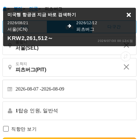
홈
>
북미
>
미국
>
피츠버그
미국행 항공권
지금 바로 검색하기
2026/08/21
2026/12/12
편도
다구간
왕복
서울(ICN)
피츠버그
KRW2,261,512
～
2026/07/30 00:12시점
출발지
도착지
2026-08-07
2026-08-09
1
탑승 인원,
일반석
직항만 보기