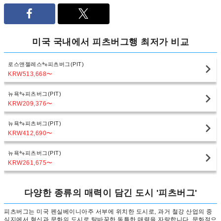
미국 국내에서 피츠버그행 최저가 비교
로스앤젤레스
피츠버그(PIT)
KRW513,668
〜
뉴욕
피츠버그(PIT)
KRW209,376
〜
뉴욕
피츠버그(PIT)
KRW412,690
〜
뉴욕
피츠버그(PIT)
KRW261,675
〜
다양한 종류의 매력이 담긴 도시 '피츠버그'
피츠버그는 미국 펜실베이니아주 서부에 위치한 도시로, 과거 철강 산업의 중
심지에서 혁신과 문화의 도시로 탈바꿈한 독특한 매력을 자랑합니다. 문화적으