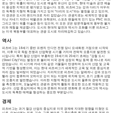
로는 앤디 워홀이 태어난 도시로 예술적 유산이 깊으며, 현대 미술과 공연 예술
이 융성한 지역으로 평가받고 있습니다. 또한, 피츠버그는 강과 다리가 어우러
진 독특한 지형적 특징을 가지고 있어 "다리의 도시"라는 별칭을 갖고 있으며,
이 경관은 도시의 랜드마크로 자리 잡았습니다. 관광지로는 세계적인 명성을
지닌 카네기 자연사 박물관과 과학센터, 스포츠 팬들에게 인기 있는 PNC 파크,
그리고 앤디 워홀 미술관 등이 있으며, 이 모든 곳은 방문객들에게 풍부한 볼거
리와 체험을 제공합니다. 도시의 현대적 발전과 역사가 조화를 이룬 피츠버그
는 미국 북동부를 대표하는 관광 도시로 자리매김하고 있습니다.
역사
피츠버그는 18세기 중반 프렌치 인디언 전쟁 당시 요새화된 거점으로 시작되
어, 이후 미국 독립 전쟁과 산업혁명 시기를 거치며 전략적 요충지로 발전한 도
시입니다. 특히 철강 산업이 부흥하던 19세기와 20세기 초에는 "강철 도시
(Steel City)"라는 별칭으로 불리며 미국 경제 성장의 핵심 동력 중 하나로 자리
잡았습니다. 이 시기에 카네기와 같은 거물들이 탄생하며 도시의 산업 및 교육
적 기반을 형성했으며, 이는 현대 피츠버그가 세계적인 교육 및 의료 중심지로
자리 잡는 밑바탕이 되었습니다. 지리적으로 피츠버그는 알레게니 강과 모논가
헬라 강이 합류하여 오하이오 강이 되는 지점에 위치해 있어, 초기 교통과 상업
의 요충지로 발전했습니다. 이러한 지형적 특징은 도시의 물류와 경제적 번영
을 촉진했으며, 오늘날에도 관광과 경제적 활동의 중요한 요소로 작용하고 있
습니다. 산업 중심지에서 혁신과 문화의 허브로 변화해 온 피츠버그의 역사는
도시의 독특한 매력을 형성하는 중요한 부분입니다.
경제
피츠버그는 과거 철강 산업의 중심지로 미국 경제에 지대한 영향을 미쳤던 도
시로, 오늘날에는 의료, 기술, 교육 분야로 그 중심축을 옮기며 새로운 경제 모