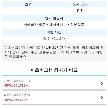
인구
도시 코드
-
PIT
인기 항공사
아메리칸 항공
・
에어캐나다
・
일본항공
비행 시간
약 14~21시간
피츠버그까지 비행기로 약 14~21시간 만에 도착! 피츠버그의 역
사와 경제, 날씨, 주요 교통수단을 미리 체크하여 피츠버그 여행
을 만끽하세요.
피츠버그행 최저가 비교
인천
피츠버그(PIT)
KRW2,261,512
〜
김포
피츠버그(PIT)
KRW2,886,382
〜