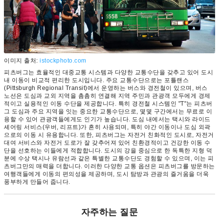
이미지 출처:
istockphoto.com
피츠버그는 효율적인 대중교통 시스템과 다양한 교통수단을 갖추고 있어 도시
내 이동이 비교적 편리한 도시입니다. 주요 교통수단으로는 포틀랜스
(Pittsburgh Regional Transit)에서 운영하는 버스와 경전철이 있으며, 버스
노선은 도심과 교외 지역을 촘촘히 연결해 지역 주민과 관광객 모두에게 경제
적이고 실용적인 이동 수단을 제공합니다. 특히 경전철 시스템인 "T"는 피츠버
그 도심과 주요 지역을 잇는 중요한 교통수단으로, 몇몇 구간에서는 무료로 이
용할 수 있어 관광객들에게도 인기가 높습니다. 도심 내에서는 택시와 라이드
셰어링 서비스(우버, 리프트)가 흔히 사용되며, 특히 야간 이동이나 도심 외곽
으로의 이동 시 유용합니다. 또한, 피츠버그는 자전거 친화적인 도시로, 자전거
대여 서비스와 자전거 도로가 잘 갖추어져 있어 친환경적이고 건강한 이동 수
단을 선호하는 이들에게 적합합니다. 도시의 강을 중심으로 한 독특한 지형 덕
분에 수상 택시나 유람선과 같은 특별한 교통수단도 경험할 수 있으며, 이는 피
츠버그만의 매력을 더합니다. 이러한 다양한 교통 옵션은 피츠버그를 방문하는
여행객들에게 이동의 편의성을 제공하며, 도시 탐방과 관광의 즐거움을 더욱
풍부하게 만들어 줍니다.
자주하는 질문