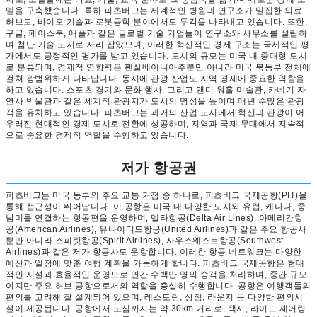
델을 구축했습니다. 특히 피츠버그는 세계적인 병원과 연구소가 밀집한 의료
허브로, 바이오 기술과 로봇공학 분야에서도 두각을 나타내고 있습니다. 또한,
구글, 페이스북, 애플과 같은 글로벌 기술 기업들이 연구소와 사무소를 설립하
며 첨단 기술 도시로 자리 잡았으며, 이러한 혁신적인 경제 구조는 국제적인 평
가에서도 긍정적인 평가를 받고 있습니다. 도시의 규모는 미국 내 중대형 도시
로 분류되며, 경제적 영향력은 펜실베이니아주뿐만 아니라 미국 북동부 전체에
걸쳐 광범위하게 나타납니다. 동시에 관광 산업도 지역 경제에 중요한 역할을
하고 있습니다. 스포츠 경기와 문화 행사, 그리고 앤디 워홀 미술관, 카네기 자
연사 박물관과 같은 세계적 관광지가 도시의 명성을 높이며 매년 수많은 관광
객을 유치하고 있습니다. 피츠버그는 과거의 산업 도시에서 혁신과 관광이 어
우러진 현대적인 경제 도시로 전환에 성공하며, 지역과 국제 무대에서 지속적
으로 중요한 경제적 역할을 수행하고 있습니다.
저가 항공권
피츠버그는 미국 동부의 주요 교통 거점 중 하나로, 피츠버그 국제공항(PIT)을
통해 접근성이 뛰어납니다. 이 공항은 미국 내 다양한 도시와 유럽, 캐나다, 중
남미를 연결하는 항공편을 운영하며, 델타항공(Delta Air Lines), 아메리칸항
공(American Airlines), 유나이티드항공(United Airlines)과 같은 주요 항공사
뿐만 아니라 스피릿항공(Spirit Airlines), 사우스웨스트항공(Southwest
Airlines)과 같은 저가 항공사도 운항합니다. 이러한 항공 네트워크는 다양한
예산과 일정에 맞춘 여행 계획을 가능하게 합니다. 피츠버그 국제공항은 현대
적인 시설과 효율적인 운영으로 연간 수백만 명의 승객을 처리하며, 중간 규모
이지만 주요 허브 공항으로서의 역할을 충실히 수행합니다. 공항은 여행객들의
편의를 고려해 잘 설계되어 있으며, 레스토랑, 상점, 라운지 등 다양한 편의시
설이 제공됩니다. 공항에서 도심까지는 약 30km 거리로, 택시, 라이드 셰어링