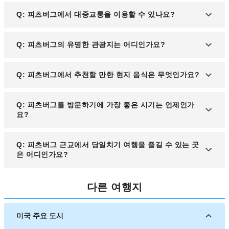
A: 아메리칸항공(American Airlines), 유나이티드항
Q: 피츠버그에서 대중교통을 이용할 수 있나요?
공(United Airlines)과 같은 미국 내 주요 항공사가 운
항하며, 런던으로 연결되는 브리티시 에어웨이즈
A: 피츠버그는 버스와 경전철(T) 등 대중교통 시스템
Q: 피츠버그의 유명한 관광지는 어디인가요?
(British Airways) 항공편도 이용할 수 있습니다.
이 잘 발달해 있으며, 도심과 외곽 지역을 연결합니
다. 일부 경전철 구간은 무료로 이용할 수 있어 관광
A: 앤디 워홀 미술관, PNC 파크, 카네기 자연사 박물
Q: 피츠버그에서 추천할 만한 현지 음식은 무엇인가요?
객들에게 경제적인 이동 수단입니다.
관, 그리고 마운트 워싱턴 전망대는 피츠버그에서 가
장 인기 있는 관광지입니다.
A: 피츠버그에서는 프리만티 브라더스(Primanti
Q: 피츠버그를 방문하기에 가장 좋은 시기는 언제인가
Brothers)의 샌드위치와 같은 독특한 현지 음식을 맛
요?
볼 수 있으며, 다양한 글로벌 요리도 즐길 수 있습니
다.
A: 피츠버그 방문은 날씨가 따뜻하고 축제가 많은 봄
Q: 피츠버그 근교에서 당일치기 여행을 즐길 수 있는 곳
(4~5월)과 가을(9~10월)이 가장 적합합니다. 여름에
은 어디인가요?
는 야외 활동을, 겨울에는 스포츠를 즐길 수 있는 매
력이 있습니다.
A: 피츠버그 근교에는 프랭크 로이드 라이트의 건축
다른 여행지
물인 폴링워터(Fallingwater)와 같은 명소가 있으며,
자연과 건축이 조화를 이룬 독특한 경험을 제공합니
다.
미국 주요 도시