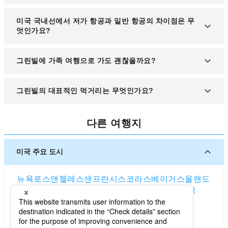
가능합니다.
봄에는 폭포 공원(Falls Park), 가을에는 파리스 마운
미국 국내선에서 저가 항공과 일반 항공의 차이점은 무
틴 주립공원이 단풍 명소로 인기입니다.
엇인가요?
저가 항공사는 수하물 요금이 별도이며, 좌석 지정이
그린빌에 가족 여행으로 가도 괜찮을까요?
제한적일 수 있으니 사전 확인이 필요합니다.
어린이를 위한 놀이터, 가족 단위 투어 프로그램, 안
그린빌의 대표적인 먹거리는 무엇인가요?
전한 치안 환경 덕분에 가족 여행지로도 매우 적합합
니다.
현지 BBQ 요리와 남부식 콘브레드, 로컬 수제 맥주
다른 여행지
등이 관광객들 사이에서 큰 인기를 끌고 있습니다.
미국 주요 도시
뉴욕
로스앤젤레스
샌프란시스코
라스베이거스
올랜도
시애틀
보스턴
워싱턴 D.C.
시카고
댈러스
샌디에고
애틀랜타
휴스턴
솔트레이크시티
마이애미
덴버
포틀랜드 (오리건주)