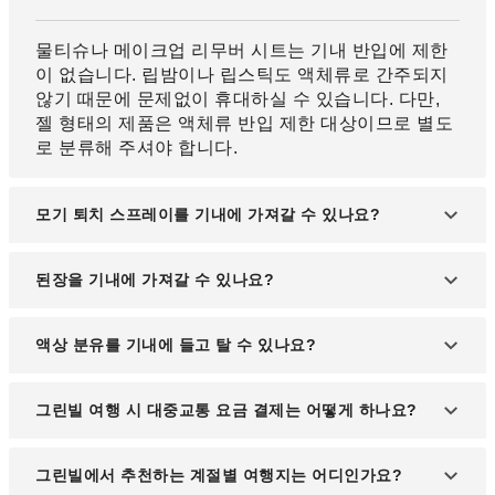
물티슈나 메이크업 리무버 시트는 기내 반입에 제한
이 없습니다. 립밤이나 립스틱도 액체류로 간주되지
않기 때문에 문제없이 휴대하실 수 있습니다. 다만,
젤 형태의 제품은 액체류 반입 제한 대상이므로 별도
로 분류해 주셔야 합니다.
모기 퇴치 스프레이를 기내에 가져갈 수 있나요?
모기 퇴치 스프레이나 여성용 데오드란트 스프레이
된장을 기내에 가져갈 수 있나요?
는 위탁 수하물에 담아 보내는 것이 일반적입니다. 다
만, 100mL 이하의 용기에 담긴 경우에는 1리터 이하
된장은 액체류로 간주되어 기내 반입이 제한됩니다.
액상 분유를 기내에 들고 탈 수 있나요?
의 지퍼백에 넣어 기내에 반입하실 수 있습니다.
반드시 위탁 수하물로 체크인하셔야 하며, 공항 카운
터에서 수속해 주시기 바랍니다.
유아를 동반한 경우, 유아용 액상 분유나 이유식은 기
그린빌 여행 시 대중교통 요금 결제는 어떻게 하나요?
내에서 필요한 분량만큼 반입이 허용됩니다. 보안 검
사 시에는 일반 수하물과 분리하여 직원에게 미리 알
대부분의 시내버스는 현금 외에도 선불 교통카드를
그린빌에서 추천하는 계절별 여행지는 어디인가요?
려주시기 바랍니다.
지원하며, 일부 노선은 모바일 앱을 통한 전자결제도