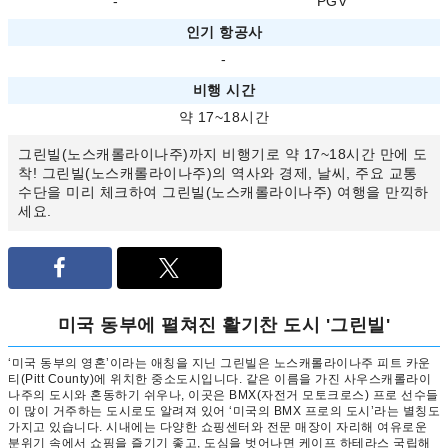
-
PGV
인기 항공사
-
비행 시간
약 17~18시간
그린빌(노스캐롤라이나주)까지 비행기로 약 17~18시간 만에 도
착! 그린빌(노스캐롤라이나주)의 역사와 경제, 날씨, 주요 교통
수단을 미리 체크하여 그린빌(노스캐롤라이나주) 여행을 만끽하
세요.
미국 동부에 펼쳐진 활기찬 도시 '그린빌'
‘미국 동부의 영혼’이라는 애칭을 지닌 그린빌은 노스캐롤라이나주 피트 카운
티(Pitt County)에 위치한 중소도시입니다. 같은 이름을 가진 사우스캐롤라이
나주의 도시와 혼동하기 쉬우나, 이곳은 BMX(자전거 모토크로스) 프로 선수들
이 많이 거주하는 도시로도 알려져 있어 ‘미국의 BMX 프로의 도시’라는 별칭도
가지고 있습니다. 시내에는 다양한 쇼핑센터와 전문 매장이 자리해 여유로운
분위기 속에서 쇼핑을 즐기기 좋고, 도심을 벗어나면 케이프 하테라스 국립해