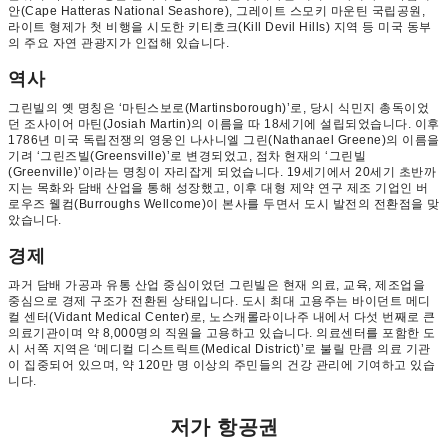
안(Cape Hatteras National Seashore), 그레이트 스모키 마운틴 국립공원,
라이트 형제가 첫 비행을 시도한 키티호크(Kill Devil Hills) 지역 등 미국 동부
의 주요 자연 관광지가 인접해 있습니다.
역사
그린빌의 옛 명칭은 ‘마틴스보로(Martinsborough)’로, 당시 식민지 총독이었
던 조사이어 마틴(Josiah Martin)의 이름을 따 18세기에 설립되었습니다. 이후
1786년 미국 독립전쟁의 영웅인 나사니엘 그린(Nathanael Greene)의 이름을
기려 ‘그린즈빌(Greensville)’로 변경되었고, 점차 현재의 ‘그린빌
(Greenville)’이라는 명칭이 자리잡게 되었습니다. 19세기에서 20세기 초반까
지는 목화와 담배 산업을 통해 성장했고, 이후 대형 제약 연구 제조 기업인 버
로우즈 웰컴(Burroughs Wellcome)이 본사를 두면서 도시 발전의 전환점을 맞
았습니다.
경제
과거 담배 가공과 유통 산업 중심이었던 그린빌은 현재 의료, 교육, 제조업을
중심으로 경제 구조가 전환된 상태입니다. 도시 최대 고용주는 바이던트 메디
컬 센터(Vidant Medical Center)로, 노스캐롤라이나주 내에서 다섯 번째로 큰
의료기관이며 약 8,000명의 직원을 고용하고 있습니다. 의료센터를 포함한 도
시 서쪽 지역은 ‘메디컬 디스트릭트(Medical District)’로 불릴 만큼 의료 기관
이 집중되어 있으며, 약 120만 명 이상의 주민들의 건강 관리에 기여하고 있습
니다.
저가 항공권