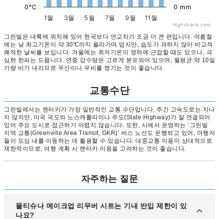
0°C
0 mm
1월
3월
5월
7월
9월
11월
Highcharts.com
그린빌은 내륙에 위치해 있어 한국보다 연교차가 조금 더 큰 편입니다. 여름철
에는 낮 최고기온이 약 30℃까지 올라가며 덥지만, 습도가 과하지 않아 비교적
쾌적한 날씨를 보입니다. 겨울에는 최저기온이 영하에 근접할 때도 있으나, 극
심한 한파는 드뭅니다. 연중 강수량은 고르게 분포되어 있으며, 월평균 약 10일
가량 비가 내리므로 우산이나 우비를 챙기는 것이 좋습니다.
교통수단
그린빌에서는 렌터카가 가장 일반적인 교통 수단입니다. 주간 고속도로는 지나
지 않지만, 미국 국도와 노스캐롤라이나 주도(State Highway)가 잘 연결되어
있어 주요 도시로 접근하기 어렵지 않습니다. 또한, 시에서 운영하는 ‘그린빌
지역 교통(Greenville Area Transit, GKR)’ 버스 노선도 운행되고 있어, 여행자
들이 도심 내를 이동하는 데 활용할 수 있습니다. 대중교통 이용이 상대적으로
제한적이므로, 여행 계획 시 렌터카 이용을 고려하는 것이 좋습니다.
자주하는 질문
물티슈나 메이크업 리무버 시트는 기내 반입 제한이 있
나요?