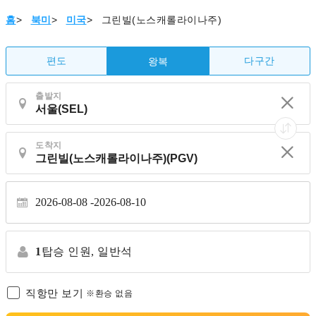
홈
>
북미
>
미국
>
그린빌(노스캐롤라이나주)
편도
다구간
왕복
출발지
도착지
2026-08-08
2026-08-10
1
탑승 인원,
일반석
직항만 보기
※환승 없음