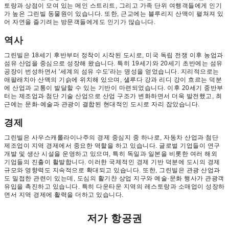
토랑과 상점이 모여 있는 메인 스트리트, 그리고 가족 단위 여행객들에게 인기
가 높은 그린빌 동물원이 있습니다. 또한, 근교에는 블루리지 산맥이 펼쳐져 있
어 자연을 즐기려는 방문객들에게도 인기가 많습니다.
역사
그린빌은 18세기 후반부터 정착이 시작된 도시로, 미국 독립 전쟁 이후 농업과
섬유 산업을 중심으로 성장해 왔습니다. 특히 19세기와 20세기 초반에는 섬유
공장이 번성하면서 '세계의 섬유 수도'라는 명성을 얻었습니다. 지리적으로는
애팔래치아 산맥의 기슭에 위치해 있으며, 샐루다 강과 리디 강이 흐르는 덕분
에 산업과 교통이 발달할 수 있는 기반이 마련되었습니다. 이후 20세기 중반부
터는 제조업과 첨단 기술 산업으로 산업 구조가 변화하면서 더욱 발전했고, 최
근에는 문화·예술과 관광이 결합된 현대적인 도시로 자리 잡았습니다.
경제
그린빌은 사우스캐롤라이나주의 경제 중심지 중 하나로, 자동차 산업과 첨단
제조업이 지역 경제에서 중요한 역할을 하고 있습니다. 글로벌 기업들이 연구
개발 및 생산 시설을 운영하고 있으며, 특히 독일과 일본을 비롯한 여러 해외
기업들의 진출이 활발합니다. 이러한 국제적인 경제 기반 덕분에 도시의 경제
규모와 영향력도 지속적으로 확대되고 있습니다. 또한, 그린빌은 관광 산업과
도 밀접한 관련이 있는데, 도심의 활기찬 상업 지구와 예술·문화 행사가 관광객
유입을 촉진하고 있습니다. 특히 다운타운 지역의 레스토랑과 소매업이 성장하
면서 지역 경제에 활력을 더하고 있습니다.
저가 항공권