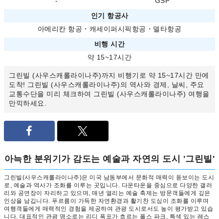
-
GSP
인기 항공사
아메리칸 항공
・
캐세이퍼시픽항공
・
델타항공
비행 시간
약 15~17시간
그린빌 (사우스캐롤라이나주)까지 비행기로 약 15~17시간 만에
도착! 그린빌 (사우스캐롤라이나주)의 역사와 경제, 날씨, 주요
교통수단을 미리 체크하여 그린빌 (사우스캐롤라이나주) 여행을
만끽하세요.
아늑한 분위기가 감도는 예술과 자연의 도시 '그린빌'
그린빌(사우스캐롤라이나주)은 미국 남동부에서 문화적 매력이 돋보이는 도시
로, 예술과 역사가 조화를 이루는 곳입니다. 다운타운을 중심으로 다양한 갤러
리와 공연장이 자리하고 있으며, 매년 열리는 예술 축제는 방문객들에게 깊은
인상을 남깁니다. 푸르름이 가득한 자연환경과 활기찬 도심이 조화를 이루며
여행객들에게 매력적인 경험을 제공하여 관광 도시로서도 높이 평가받고 있습
니다. 대표적인 관광 명소로는 리디 폭포가 흐르는 폴스 파크, 특색 있는 레스