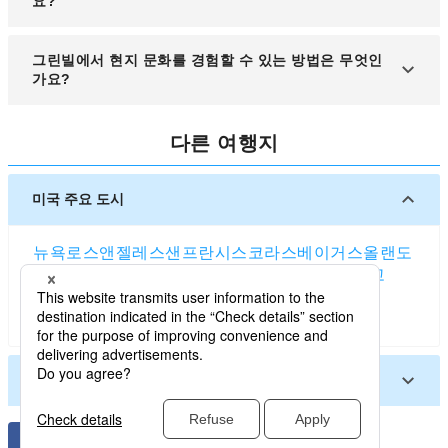
요?
도 가능합니다.
도심 외곽에는 저렴한 모텔과 게스트하우스가 있으
그린빌에서 현지 문화를 경험할 수 있는 방법은 무엇인
며, 에어비앤비를 활용하면 다양한 가격대의 숙박 옵
가요?
션을 찾을 수 있습니다.
연중 열리는 예술 축제와 파머스 마켓을 방문하면 현
다른 여행지
지 문화를 가까이서 체험할 수 있으며, 지역 레스토랑
에서 남부 특유의 요리를 맛보는 것도 좋은 방법입니
다.
미국 주요 도시
뉴욕
로스앤젤레스
샌프란시스코
라스베이거스
올랜도
시애틀
보스턴
워싱턴 D.C.
시카고
댈러스
샌디에고
애틀랜타
휴스턴
솔트레이크시티
마이애미
덴버
포틀랜드 (오리건주)
미국 기타 도시
앨런타운 (펜실베이니아주)
애빌린 (텍사스주)