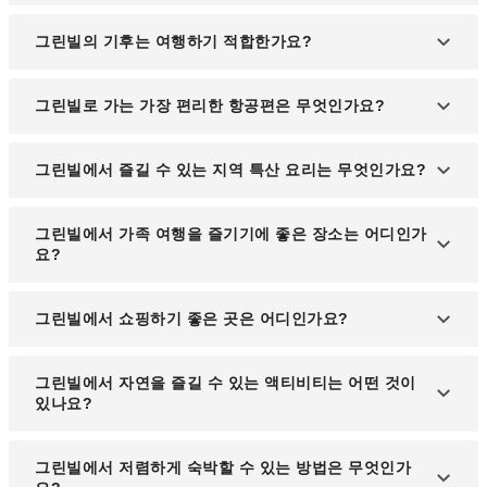
시내에서는 '그린링크(Greenlink)'라는 버스 시스템
그린빌의 기후는 여행하기 적합한가요?
이 운영되며, 주요 지역을 연결하는 노선이 있습니다.
다만, 대중교통보다는 차량을 이용하는 것이 더 편리
연중 온화한 기후를 보이며, 특히 봄과 가을이 여행하
그린빌로 가는 가장 편리한 항공편은 무엇인가요?
한 도시입니다.
기 가장 좋은 계절입니다. 여름은 다소 덥고 습하지만
관광을 즐기기에 무리가 없으며, 겨울은 눈이 거의 내
그린빌-스파턴버그 국제공항(GSP)이 있으며, 미국
그린빌에서 즐길 수 있는 지역 특산 요리는 무엇인가요?
리지 않아 방문하기 부담이 적습니다.
주요 도시에서 직항편이 운항됩니다. 또한, 애틀랜타
나 샬럿을 경유해 가는 방법도 많이 이용됩니다.
그린빌에서는 미국 남부 스타일의 바비큐와 신선한
그린빌에서 가족 여행을 즐기기에 좋은 장소는 어디인가
해산물을 맛볼 수 있으며, 지역 특산으로는 '쉬림프
요?
앤 그리츠'와 프라이드 치킨이 유명합니다.
그린빌 동물원, 헤리티지 그린 박물관, 그리고 폴스
그린빌에서 쇼핑하기 좋은 곳은 어디인가요?
파크가 가족 단위 여행객들에게 인기가 많습니다. 아
이들이 즐길 수 있는 놀이 시설과 자연 공간이 잘 조
다운타운의 메인 스트리트에는 다양한 부티크와 기
그린빌에서 자연을 즐길 수 있는 액티비티는 어떤 것이
성되어 있습니다.
념품 가게가 있으며, '헤이우드 몰'에서는 다양한 브
있나요?
랜드 쇼핑을 즐길 수 있습니다.
블루리지 산맥과 인접해 있어 하이킹과 캠핑이 인기
그린빌에서 저렴하게 숙박할 수 있는 방법은 무엇인가
있으며, 샐루다 강에서 카약이나 래프팅을 즐기는 것