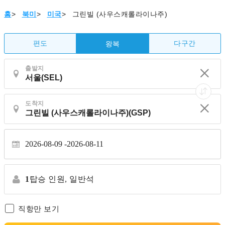
홈
>
북미
>
미국
>
그린빌 (사우스캐롤라이나주)
편도
다구간
왕복
출발지
도착지
2026-08-09
2026-08-11
1
탑승 인원,
일반석
직항만 보기