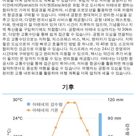
여행을 더욱 경제적으로 계획할 수 있습니다. 유럽의 주요 저비용 항공사인 라
이언에어(Ryanair)와 이지젯(EasyJet)은 유럽 주요 도시에서 아테네로 향하는
합리적인 가격의 항공권을 제공하며, 시즌별 프로모션을 활용하면 더욱 저렴하
게 항공권을 구매할 수 있습니다. 아테네 공항은 현대적이고 편리한 시설을 갖
추고 있으며, 다양한 편의시설과 서비스를 제공합니다. 공항 내에는 레스토랑,
카페, 면세점이 잘 마련되어 있어 대기 시간이 지루하지 않으며, 기념품이나 지
역 특산품을 구입하기에도 적합합니다. 공항에서 아테네 도심까지는 약 30km
로, 다양한 교통수단을 통해 쉽게 접근할 수 있습니다. 공항과 도심을 연결하는
주요 교통수단으로는 지하철, 익스프레스 버스, 택시, 렌터카가 있습니다. 지하
철은 도심으로의 가장 빠르고 효율적인 방법 중 하나로, 약 40분 정도 소요되며
합리적인 요금으로 이용할 수 있습니다. 익스프레스 버스는 24시간 운영되어
시간대에 구애받지 않고 편리하게 이동할 수 있으며, 택시는 약간의 추가 비용
이 들지만 문 앞까지 이동할 수 있는 편리함을 제공합니다. 아테네는 다양한 항
공사와 교통수단을 통해 접근성이 뛰어나며, 저비용 항공사를 활용하면 예산을
절약하면서도 풍성한 여행을 즐길 수 있습니다. 여행자는 공항과 도심을 잇는
편리한 교통 네트워크를 활용하여 여행 계획을 더욱 알차게 세울 수 있습니다.
기후
30°C
120 mm
아테네의 강수량
아테네의 기온
24°C
90 mm