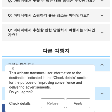
Q: 아테네에서 맛볼 수 있는 대표 음식은 무엇인가요?
합니다. 관광객에게 편리한 교통 패스도 제공됩니다.
(9~10월)입니다. 날씨가 쾌적하고 관광객이 비교적
적어 명소를 여유롭게 둘러볼 수 있습니다.
A: 아테네에서는 수블라키(그리스식 꼬치구이), 무사
Q: 아테네에서 쇼핑하기 좋은 장소는 어디인가요?
카(그리스 전통 그라탱), 타라모살라타(생선알 샐러
드) 등 현지 음식을 맛보는 것을 추천합니다. 플라카
A: 아테네에서는 플라카 지역과 몬스타이라키 시장
Q: 아테네에서 추천할 만한 당일치기 여행지는 어디인
지역에 있는 레스토랑들이 특히 유명합니다.
에서 전통 기념품과 수제 공예품을 구입할 수 있습니
가요?
다. 현대적인 쇼핑몰은 시타델과 콜로나키 지역에 위
치해 있습니다.
A: 아테네에서 당일치기로 케이프 수니온의 포세이
다른 여행지
돈 신전이나 고린도 운하를 방문할 수 있습니다. 이곳
들은 아테네에서 버스나 투어 패키지를 통해 쉽게 접
근 가능합니다.
그리스 주요 도시
이 FAQ는 아테네 여행을 계획하는 한국 여행자들에
게 유용한 정보를 제공하며, SEO 최적화를 통해 검
아테네
산토리니 섬
색 결과에서 더 많은 주목을 받을 수 있도록 구성되었
습니다.
그리스 기타 도시
하니아
사모스 섬
테살로니키
이라클리오 (그리스)