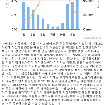
강수량（mm）
기온（°C）
18°C
60 mm
12°C
30 mm
6°C
0 mm
1월
3월
5월
7월
9월
11월
Highcharts.com
아테네는 지중해성 기후를 가지고 있어 연중 온화한 날씨와 적절한 강수량으로
여행에 이상적인 조건을 제공합니다. 여름철(6월~8월)은 덥고 건조한 날씨가
특징이며, 평균 기온이 30℃를 넘는 날이 많습니다. 강렬한 햇빛 아래에서는 그
리스의 아름다운 야외 유적지를 즐기기에 적합하지만, 한낮의 더위를 피하기
위해 아침이나 저녁 시간에 관광을 계획하는 것이 좋습니다. 가을(9월~11월)
은 기온이 점차 낮아지며 쾌적한 날씨가 이어지는 계절로, 관광객들에게 특히
인기가 많습니다. 이 시기에는 아테네의 주요 관광지와 자연 경관을 보다 편안
하게 즐길 수 있으며, 거리 곳곳에서 열리는 다양한 문화 행사도 여행의 즐거움
을 더합니다. 겨울(12월2월)은 아테네에서 가장 서늘한 시기로, 평균 기온은
10~15℃로 비교적 온화합니다. 이 시기에는 유적지와 박물관 방문객이 줄어들
어 여유롭게 명소를 탐방할 수 있으며, 실내 관광을 선호하는 여행객에게 적합
합니다. 봄(3월~5월)은 따뜻한 날씨와 함께 야생화가 만개하는 계절로, 아테네
의 공원과 정원에서 아름다운 자연을 만끽할 수 있습니다. 이 시기는 하이킹과
야외 활동을 즐기기에 적합하며, 관광객들에게 가장 매력적인 계절로 꼽힙니
다. 아테네의 기후는 계절별로 각기 다른 매력을 제공하여 다양한 여행 경험을
가능하게 합니다. 방문 시 계절에 따라 적절한 옷차림과 여행 일정을 준비한다
면 더욱 풍부한 경험을 누릴 수 있을 것입니다.