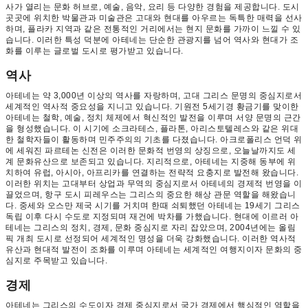
사가 열리는 문화 허브로, 예술, 음악, 요리 등 다양한 경험을 제공합니다. 도시
곳곳에 위치한 박물관과 미술관은 고대와 현대를 아우르는 독특한 매력을 선사
하며, 플라카 지역과 같은 전통적인 거리에서는 현지 문화를 가까이 느낄 수 있
습니다. 이러한 특성 덕분에 아테네는 단순한 관광지를 넘어 역사와 현대가 조
화를 이루는 글로벌 도시로 평가받고 있습니다.
역사
아테네는 약 3,000년 이상의 역사를 자랑하며, 고대 그리스 문명의 중심지로서
세계적인 역사적 중요성을 지니고 있습니다. 기원전 5세기경 황금기를 맞이한
아테네는 철학, 예술, 정치 체제에서 혁신적인 발전을 이루며 서양 문명의 근간
을 형성했습니다. 이 시기에 소크라테스, 플라톤, 아리스토텔레스와 같은 위대
한 철학자들이 활동하며 민주주의의 기초를 다졌습니다. 아크로폴리스 언덕 위
에 세워진 파르테논 신전은 이러한 문화적 번영의 상징으로, 오늘날까지도 세
계 문화유산으로 보존되고 있습니다. 지리적으로, 아테네는 지중해 동부에 위
치하여 유럽, 아시아, 아프리카를 연결하는 전략적 요충지로 발전해 왔습니다.
이러한 위치는 고대부터 상업과 무역의 중심지로서 아테네의 경제적 번영을 이
끌었으며, 항구 도시 피레우스는 그리스의 중요한 해상 관문 역할을 해왔습니
다. 중세와 오스만 제국 시기를 거치며 한때 쇠퇴했던 아테네는 19세기 그리스
독립 이후 다시 수도로 지정되며 재건에 박차를 가했습니다. 현대에 이르러 아
테네는 그리스의 정치, 경제, 문화 중심지로 자리 잡았으며, 2004년에는 올림
픽 개최 도시로 선정되어 세계적인 명성을 더욱 강화했습니다. 이러한 역사적
유산과 현대적 발전이 조화를 이루며 아테네는 세계적인 여행지이자 문화의 중
심지로 주목받고 있습니다.
경제
아테네는 그리스의 수도이자 경제 중심지로서 국가 경제에서 핵심적인 역할을