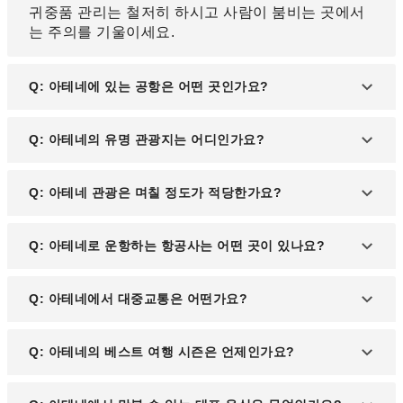
귀중품 관리는 철저히 하시고 사람이 붐비는 곳에서
는 주의를 기울이세요.
Q: 아테네에 있는 공항은 어떤 곳인가요?
A: 아테네에는 엘레프테리오스 베니젤로스 국제공항
Q: 아테네의 유명 관광지는 어디인가요?
이 있습니다. 이 공항은 현대적 시설과 효율적인 교통
망을 갖추고 있으며, 유럽과 중동, 아시아의 주요 도
A: 아테네를 대표하는 관광 명소로는 고대 유적지인
Q: 아테네 관광은 며칠 정도가 적당한가요?
시를 연결하는 허브 공항 역할을 합니다.
아크로폴리스와 파르테논 신전, 아테나이 중심지였
던 고대 아고라가 있습니다. 이 외에도 플라카 지역과
A: 주요 관광지만 둘러본다면 하루 정도로 충분하지
Q: 아테네로 운항하는 항공사는 어떤 곳이 있나요?
국립 고고학 박물관 등 볼거리가 많습니다.
만, 아테네의 역사와 문화를 깊이 체험하려면 2박 이
상의 일정이 추천됩니다.
A: 대한항공, 에미레이트 항공, 카타르항공 등 중동과
Q: 아테네에서 대중교통은 어떤가요?
아시아의 주요 항공사가 운항하며, 유럽 지역에서는
에게항공과 루프트한자 등의 항공사를 이용할 수 있
A: 아테네는 지하철, 트램, 버스 등 잘 갖춰진 대중교
Q: 아테네의 베스트 여행 시즌은 언제인가요?
습니다.
통 시스템을 자랑합니다. 지하철은 주요 관광지와 공
항을 연결하며, 트램은 해안가와 도심을 잇는 데 유용
A: 아테네를 방문하기 좋은 시기는 봄(4~6월)과 가을