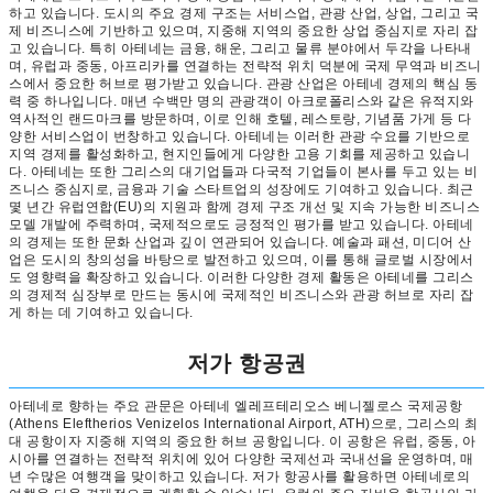
하고 있습니다. 도시의 주요 경제 구조는 서비스업, 관광 산업, 상업, 그리고 국
제 비즈니스에 기반하고 있으며, 지중해 지역의 중요한 상업 중심지로 자리 잡
고 있습니다. 특히 아테네는 금융, 해운, 그리고 물류 분야에서 두각을 나타내
며, 유럽과 중동, 아프리카를 연결하는 전략적 위치 덕분에 국제 무역과 비즈니
스에서 중요한 허브로 평가받고 있습니다. 관광 산업은 아테네 경제의 핵심 동
력 중 하나입니다. 매년 수백만 명의 관광객이 아크로폴리스와 같은 유적지와
역사적인 랜드마크를 방문하며, 이로 인해 호텔, 레스토랑, 기념품 가게 등 다
양한 서비스업이 번창하고 있습니다. 아테네는 이러한 관광 수요를 기반으로
지역 경제를 활성화하고, 현지인들에게 다양한 고용 기회를 제공하고 있습니
다. 아테네는 또한 그리스의 대기업들과 다국적 기업들이 본사를 두고 있는 비
즈니스 중심지로, 금융과 기술 스타트업의 성장에도 기여하고 있습니다. 최근
몇 년간 유럽연합(EU)의 지원과 함께 경제 구조 개선 및 지속 가능한 비즈니스
모델 개발에 주력하며, 국제적으로도 긍정적인 평가를 받고 있습니다. 아테네
의 경제는 또한 문화 산업과 깊이 연관되어 있습니다. 예술과 패션, 미디어 산
업은 도시의 창의성을 바탕으로 발전하고 있으며, 이를 통해 글로벌 시장에서
도 영향력을 확장하고 있습니다. 이러한 다양한 경제 활동은 아테네를 그리스
의 경제적 심장부로 만드는 동시에 국제적인 비즈니스와 관광 허브로 자리 잡
게 하는 데 기여하고 있습니다.
저가 항공권
아테네로 향하는 주요 관문은 아테네 엘레프테리오스 베니젤로스 국제공항
(Athens Eleftherios Venizelos International Airport, ATH)으로, 그리스의 최
대 공항이자 지중해 지역의 중요한 허브 공항입니다. 이 공항은 유럽, 중동, 아
시아를 연결하는 전략적 위치에 있어 다양한 국제선과 국내선을 운영하며, 매
년 수많은 여행객을 맞이하고 있습니다. 저가 항공사를 활용하면 아테네로의