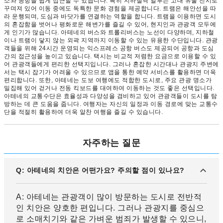
소와 공항을 쉽게 접근할 수 있습니다. 특히 지하철역 일부는 고대 유물 전시로
꾸며져 있어 이동 중에도 독특한 문화 경험을 제공합니다. 트램은 해안선을 따
라 운행되며, 도심과 바닷가를 연결하는 역할을 합니다. 트램을 이용하면 도시
의 혼잡함을 벗어나 평화로운 해변가를 즐길 수 있어, 현지인과 관광객 모두에
게 인기가 많습니다. 아테네의 버스와 트롤리버스는 노선이 다양하며, 지하철
이나 트램이 닿지 않는 외곽 지역까지 이동할 수 있는 유용한 수단입니다. 관광
객들을 위해 24시간 운영되는 익스프레스 공항 버스도 제공되어 공항과 도심
간의 접근성을 높이고 있습니다. 택시는 비교적 저렴한 요금으로 이용할 수 있
어 관광객들에게 편리한 선택지입니다. 그러나 혼잡한 시간대나 관광지 주변에
서는 택시 잡기가 어려울 수 있으므로 앱을 통한 예약 서비스를 활용하면 더욱
편리합니다. 또한, 아테네는 도보 여행에도 적합한 도시로, 주요 관광 명소가
밀집해 있어 걷거나 전동 킥보드를 대여하여 이동하는 것도 좋은 선택입니다.
아테네의 교통수단은 효율성과 다양성을 겸비하고 있어 관광객들이 도시를 탐
방하는 데 큰 도움을 줍니다. 여행자는 자신의 일정과 이동 경로에 맞는 교통수
단을 적절히 활용하여 더욱 알찬 여행을 즐길 수 있습니다.
자주하는 질문
Q: 아테네의 치안은 어떤가요? 주의할 점이 있나요?
A: 아테네는 관광객이 많이 방문하는 도시로 전반적
인 치안은 양호한 편입니다. 그러나 관광지를 중심으
로 소매치기와 같은 가벼운 범죄가 발생할 수 있으니,