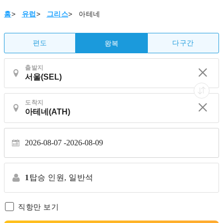
홈
>
유럽
>
그리스
>
아테네
편도
다구간
왕복
출발지
도착지
2026-08-07
2026-08-09
1
탑승 인원,
일반석
직항만 보기