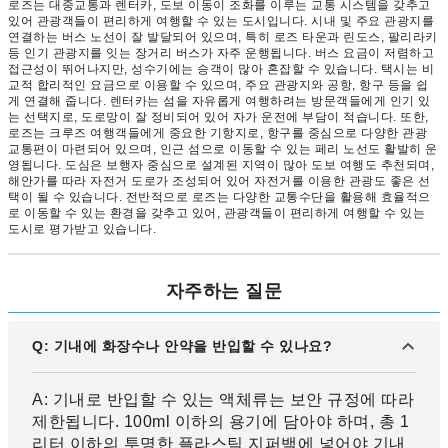
로즈는 대중교통과 렌터카, 도보 이동이 조화를 이루는 교통 시스템을 갖추고
있어 관광객들이 편리하게 여행할 수 있는 도시입니다. 시내 및 주요 관광지를
연결하는 버스 노선이 잘 발달되어 있으며, 특히 로즈 타운과 린도스, 팔리라키
등 인기 관광지를 잇는 장거리 버스가 자주 운행됩니다. 버스 요금이 저렴하고
접근성이 뛰어나지만, 성수기에는 승객이 많아 혼잡할 수 있습니다. 택시는 비
교적 합리적인 요금으로 이용할 수 있으며, 주요 관광지와 공항, 항구 등을 쉽
게 연결해 줍니다. 렌터카는 섬을 자유롭게 여행하려는 방문객들에게 인기 있
는 선택지로, 도로망이 잘 정비되어 있어 자가 운전에 부담이 적습니다. 또한,
로즈는 크루즈 여행객들에게 중요한 기항지로, 항구를 중심으로 다양한 관광
교통편이 마련되어 있으며, 인근 섬으로 이동할 수 있는 페리 노선도 활발히 운
영됩니다. 도심은 보행자 중심으로 설계된 지역이 많아 도보 여행도 추천되며,
해안가를 따라 자전거 도로가 조성되어 있어 자전거를 이용한 관광도 좋은 선
택이 될 수 있습니다. 전반적으로 로즈는 다양한 교통수단을 활용해 효율적으
로 이동할 수 있는 환경을 갖추고 있어, 관광객들이 편리하게 여행할 수 있는
도시로 평가받고 있습니다.
자주하는 질문
Q: 기내에 화장수나 안약을 반입할 수 있나요?
A: 기내로 반입할 수 있는 액체류는 보안 규정에 따라
제한됩니다. 100ml 이하의 용기에 담아야 하며, 총 1
리터 이하의 투명한 플라스틱 지퍼백에 넣어야 기내