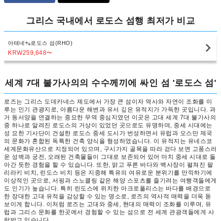
그리스 국내에서 로도스 섬행 최저가 비교
아테네
로도스 섬(RHO)
KRW259,648
〜
세계 7대 불가사의의 수수께끼에 싸인 섬 '로도스 섬'
로즈는 그리스 도데카네스 제도에서 가장 큰 섬이자 역사와 자연이 조화를 이
루는 인기 관광지로, 아름다운 해변과 유서 깊은 유적지가 가득한 곳입니다. 과
거 동서양을 연결하는 중요한 무역 중심지였던 이곳은 고대 세계 7대 불가사의
중 하나로 알려진 로도스의 거상이 있었던 곳으로도 유명하며, 중세 시대에는
성 요한 기사단이 건설한 로도스 중세 도시가 번성하면서 유럽과 오스만 제국
의 문화가 혼합된 독특한 건축 양식을 형성하였습니다. 이 유적지는 유네스코
세계문화유산으로 지정되어 있으며, 구시가지 골목을 따라 걷다 보면 고풍스러
운 성벽과 궁전, 오래된 건축물들이 그대로 보존되어 있어 마치 중세 시대로 돌
아간 듯한 경험을 할 수 있습니다. 또한, 맑고 푸른 바다와 백사장이 펼쳐진 팔
리라키 비치, 린도스 비치 등은 지중해 특유의 여유로운 분위기를 만끽하기에
이상적인 곳으로, 서핑과 스노클링 같은 해양 스포츠를 즐기려는 여행객들에게
도 인기가 높습니다. 특히 린도스에 위치한 아크로폴리스는 바다를 배경으로
한 장대한 고대 유적을 감상할 수 있는 명소로, 로즈의 역사적 매력을 더욱 돋
보이게 합니다. 이처럼 로즈는 고대와 중세, 현대의 매력이 조화를 이루며, 유
럽과 그리스 문화를 한곳에서 경험할 수 있는 섬으로 전 세계 관광객들에게 사
랑받고 있습니다.