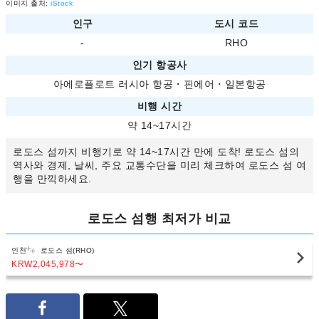
이미지 출처:
iStock
인구
도시 코드
-
RHO
인기 항공사
아에로플로트 러시아 항공
・
핀에어
・
일본항공
비행 시간
약 14~17시간
로도스 섬까지 비행기로 약 14~17시간 만에 도착! 로도스 섬의
역사와 경제, 날씨, 주요 교통수단을 미리 체크하여 로도스 섬 여
행을 만끽하세요.
로도스 섬행 최저가 비교
인천
로도스 섬(RHO)
KRW2,045,978
〜