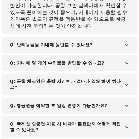
반입이 가능합니다. 공항 보안 검색대에서 확인할 수
있도록 준비하는 것이 좋으며, 기내에서 사용할 필수
의약품은 별도의 규정을 적용받을 수 있으므로 항공
사에 사전 문의하는 것이 안전합니다.
Q: 반려동물을 기내에 동반할 수 있나요?
A: 일부 항공사는 소형견과 고양이 등의 반려동물 기
Q: 기내에 몇 개의 수하물을 반입할 수 있나요?
내 반입을 허용하지만, 반드시 전용 이동 가방에 넣어
야 합니다. 그러나 대부분의 경우 반려동물은 기내가
A: 일반적으로 기내 반입 수하물은 하나의 메인 가방
Q: 공항 체크인은 출발 시간보다 얼마나 일찍 해야 하나
아닌 화물칸에서 운송되며, 항공사마다 반려동물 운
(캐리어 또는 백팩)과 소형 개인 물품(핸드백, 노트북
요?
송 규정이 다를 수 있으므로 사전에 확인하는 것이 중
가방) 한 개로 제한됩니다. 항공사별로 허용 크기와
요합니다. 또한, 일부 국가에서는 반려동물 입국이 제
무게 제한이 다를 수 있으며, 기내 수납공간 부족으로
한될 수 있으므로 목적지의 검역 규정도 함께 확인해
A: 일반적으로 국제선 항공편의 경우 출발 2~3시간
Q: 항공권을 예약한 후 일정 변경이 가능한가요?
인해 추가 수하물은 위탁해야 할 수도 있습니다. 특히
야 합니다.
전까지 공항 체크인 카운터에서 수속을 마치는 것이
저가 항공사의 경우, 기내 반입 가능 수하물의 크기와
권장됩니다. 항공사에 따라 온라인 체크인을 제공하
개수에 대한 규정이 엄격하므로 사전 확인이 필요합
A: 항공권 변경 가능 여부는 구매한 항공권의 요금제
Q: 국제선 항공편 이용 시 비자가 필요한지 어떻게 확인
는 경우가 많으며, 이를 이용하면 공항에서 시간을 절
니다.
와 항공사 규정에 따라 다릅니다. 일반적으로 저가 항
할 수 있나요?
약할 수 있습니다. 성수기나 혼잡한 시간대에는 보안
공권은 일정 변경이 불가능하거나 추가 수수료가 발
검색대 대기 시간이 길어질 수 있으므로, 충분한 여유