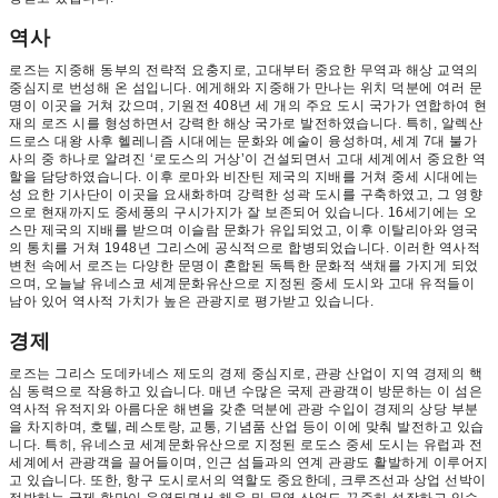
역사
로즈는 지중해 동부의 전략적 요충지로, 고대부터 중요한 무역과 해상 교역의
중심지로 번성해 온 섬입니다. 에게해와 지중해가 만나는 위치 덕분에 여러 문
명이 이곳을 거쳐 갔으며, 기원전 408년 세 개의 주요 도시 국가가 연합하여 현
재의 로즈 시를 형성하면서 강력한 해상 국가로 발전하였습니다. 특히, 알렉산
드로스 대왕 사후 헬레니즘 시대에는 문화와 예술이 융성하며, 세계 7대 불가
사의 중 하나로 알려진 ‘로도스의 거상’이 건설되면서 고대 세계에서 중요한 역
할을 담당하였습니다. 이후 로마와 비잔틴 제국의 지배를 거쳐 중세 시대에는
성 요한 기사단이 이곳을 요새화하며 강력한 성곽 도시를 구축하였고, 그 영향
으로 현재까지도 중세풍의 구시가지가 잘 보존되어 있습니다. 16세기에는 오
스만 제국의 지배를 받으며 이슬람 문화가 유입되었고, 이후 이탈리아와 영국
의 통치를 거쳐 1948년 그리스에 공식적으로 합병되었습니다. 이러한 역사적
변천 속에서 로즈는 다양한 문명이 혼합된 독특한 문화적 색채를 가지게 되었
으며, 오늘날 유네스코 세계문화유산으로 지정된 중세 도시와 고대 유적들이
남아 있어 역사적 가치가 높은 관광지로 평가받고 있습니다.
경제
로즈는 그리스 도데카네스 제도의 경제 중심지로, 관광 산업이 지역 경제의 핵
심 동력으로 작용하고 있습니다. 매년 수많은 국제 관광객이 방문하는 이 섬은
역사적 유적지와 아름다운 해변을 갖춘 덕분에 관광 수입이 경제의 상당 부분
을 차지하며, 호텔, 레스토랑, 교통, 기념품 산업 등이 이에 맞춰 발전하고 있습
니다. 특히, 유네스코 세계문화유산으로 지정된 로도스 중세 도시는 유럽과 전
세계에서 관광객을 끌어들이며, 인근 섬들과의 연계 관광도 활발하게 이루어지
고 있습니다. 또한, 항구 도시로서의 역할도 중요한데, 크루즈선과 상업 선박이