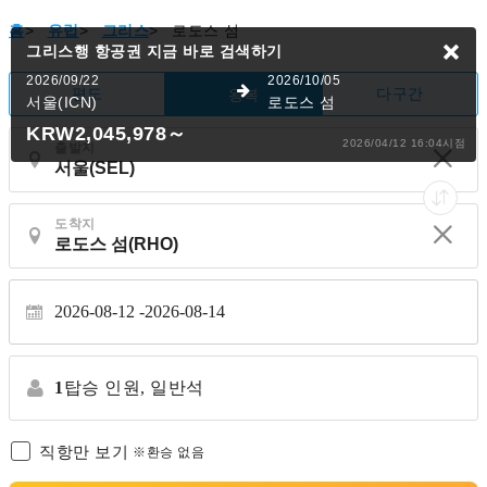
홈
>
유럽
>
그리스
>
로도스 섬
그리스행 항공권
지금 바로 검색하기
2026/09/22
2026/10/05
편도
다구간
왕복
서울(ICN)
로도스 섬
KRW2,045,978
～
2026/04/12 16:04시점
출발지
도착지
2026-08-12
2026-08-14
1
탑승 인원,
일반석
직항만 보기
※환승 없음