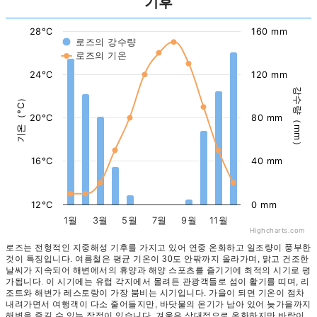
기후
28°C
160 mm
로즈의 강수량
로즈의 기온
24°C
120 mm
강수량（mm）
기온（°C）
20°C
80 mm
16°C
40 mm
12°C
0 mm
1월
3월
5월
7월
9월
11월
Highcharts.com
로즈는 전형적인 지중해성 기후를 가지고 있어 연중 온화하고 일조량이 풍부한
것이 특징입니다. 여름철은 평균 기온이 30도 안팎까지 올라가며, 맑고 건조한
날씨가 지속되어 해변에서의 휴양과 해양 스포츠를 즐기기에 최적의 시기로 평
가됩니다. 이 시기에는 유럽 각지에서 몰려든 관광객들로 섬이 활기를 띠며, 리
조트와 해변가 레스토랑이 가장 붐비는 시기입니다. 가을이 되면 기온이 점차
내려가면서 여행객이 다소 줄어들지만, 바닷물의 온기가 남아 있어 늦가을까지
해변을 즐길 수 있는 장점이 있습니다. 겨울은 상대적으로 온화하지만 바람이