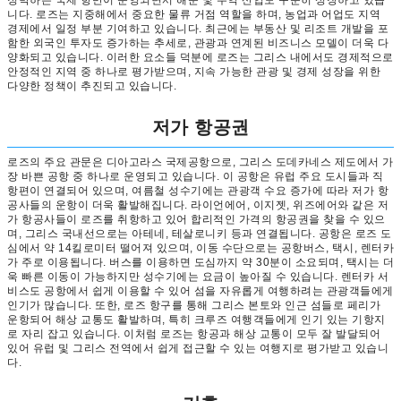
정박하는 국제 항만이 운영되면서 해운 및 무역 산업도 꾸준히 성장하고 있습
니다. 로즈는 지중해에서 중요한 물류 거점 역할을 하며, 농업과 어업도 지역
경제에서 일정 부분 기여하고 있습니다. 최근에는 부동산 및 리조트 개발을 포
함한 외국인 투자도 증가하는 추세로, 관광과 연계된 비즈니스 모델이 더욱 다
양화되고 있습니다. 이러한 요소들 덕분에 로즈는 그리스 내에서도 경제적으로
안정적인 지역 중 하나로 평가받으며, 지속 가능한 관광 및 경제 성장을 위한
다양한 정책이 추진되고 있습니다.
저가 항공권
로즈의 주요 관문은 디아고라스 국제공항으로, 그리스 도데카네스 제도에서 가
장 바쁜 공항 중 하나로 운영되고 있습니다. 이 공항은 유럽 주요 도시들과 직
항편이 연결되어 있으며, 여름철 성수기에는 관광객 수요 증가에 따라 저가 항
공사들의 운항이 더욱 활발해집니다. 라이언에어, 이지젯, 위즈에어와 같은 저
가 항공사들이 로즈를 취항하고 있어 합리적인 가격의 항공권을 찾을 수 있으
며, 그리스 국내선으로는 아테네, 테살로니키 등과 연결됩니다. 공항은 로즈 도
심에서 약 14킬로미터 떨어져 있으며, 이동 수단으로는 공항버스, 택시, 렌터카
가 주로 이용됩니다. 버스를 이용하면 도심까지 약 30분이 소요되며, 택시는 더
욱 빠른 이동이 가능하지만 성수기에는 요금이 높아질 수 있습니다. 렌터카 서
비스도 공항에서 쉽게 이용할 수 있어 섬을 자유롭게 여행하려는 관광객들에게
인기가 많습니다. 또한, 로즈 항구를 통해 그리스 본토와 인근 섬들로 페리가
운항되어 해상 교통도 활발하며, 특히 크루즈 여행객들에게 인기 있는 기항지
로 자리 잡고 있습니다. 이처럼 로즈는 항공과 해상 교통이 모두 잘 발달되어
있어 유럽 및 그리스 전역에서 쉽게 접근할 수 있는 여행지로 평가받고 있습니
다.