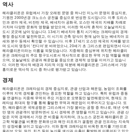
역사
헤라클리온은 유럽에서 가장 오래된 문명 중 하나인 미노아 문명의 중심지로,
기원전 2000년경 크노소스 궁전을 중심으로 번성한 도시입니다. 이후 도리스
인과 로마 제국, 비잔틴 제국, 베네치아 공화국, 오스만 제국의 지배를 차례로
거치며 다양한 문화적 영향을 받았으며, 이러한 역사적 흔적이 오늘날까지도
도시 곳곳에 남아 있습니다. 13세기 베네치아 통치 시기에는 크레타섬의 경제·
행정 중심지로 발전하였고, 이 시기의 건축 양식이 현재 남아 있는 베네치아 요
새와 분수 등에서 확인할 수 있습니다. 이후 17세기 오스만 제국의 지배를 받으
며 도시의 명칭이 ‘칸디아’로 바뀌었으나, 20세기 초 그리스로 편입되면서 다시
헤라클리온이라는 이름을 되찾았습니다. 지중해의 중심부에 위치한 헤라클리
온은 크레타섬의 주요 항구도시로서 역사적으로 중요한 무역 거점 역할을 해왔
으며, 오늘날에도 관광과 해운업을 중심으로 경제적 성장을 이어가고 있습니
다. 이러한 역사적 배경과 지리적 이점 덕분에 헤라클리온은 그리스에서 가장
흥미로운 역사적 도시 중 하나로 평가받고 있습니다.
경제
헤라클리온은 크레타섬의 경제 중심지로, 관광 산업과 해운업, 농업이 조화를
이루며 지역 경제를 견인하는 중요한 역할을 하고 있습니다. 특히 유럽과 중동
을 연결하는 지중해 무역의 주요 거점으로 오랫동안 발전해왔으며, 현재도 크
레타섬 최대의 항구를 통해 활발한 무역과 해운업이 이루어지고 있습니다. 또
한, 헤라클리온 국제공항은 그리스에서 가장 붐비는 공항 중 하나로, 매년 수백
만 명의 관광객이 방문하면서 도시 경제에 큰 영향을 미치고 있습니다. 관광 산
업은 지역 경제에서 가장 큰 비중을 차지하며, 크노소스 궁전과 헤라클리온 고
고학 박물관을 비롯한 문화유산과 해안 리조트가 결합된 관광 인프라는 지속적
인 성장세를 보이고 있습니다. 이와 함께 크레타섬의 비옥한 토지를 기반으로
올리브 오일, 와인, 치즈 등의 농산품 생산과 수출이 활발하게 이루어지고 있으