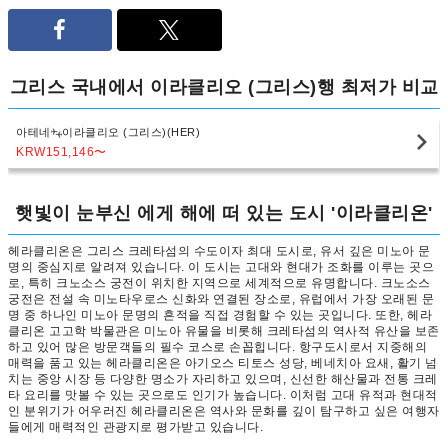
그리스 국내에서 이라클리오 (그리스)행 최저가 비교
아테네
이라클리오 (그리스)(HER)
KRW151,146
〜
햇빛이 눈부신 에게 해에 떠 있는 도시 '이라클리온'
헤라클리온은 그리스 크레타섬의 수도이자 최대 도시로, 유서 깊은 미노아 문
명의 중심지로 알려져 있습니다. 이 도시는 고대와 현대가 조화를 이루는 곳으
로, 특히 크노소스 궁전이 위치한 지역으로 세계적으로 유명합니다. 크노소스
궁전은 전설 속 미노타우로스 신화와 연결된 장소로, 유럽에서 가장 오래된 문
명 중 하나인 미노아 문명의 흔적을 직접 경험할 수 있는 곳입니다. 또한, 헤라
클리온 고고학 박물관은 미노아 유물을 비롯해 크레타섬의 역사적 유산을 보존
하고 있어 많은 방문객들의 필수 코스로 손꼽힙니다. 항구도시로서 지중해의
매력을 품고 있는 헤라클리온은 아기오스 티토스 성당, 베네치아 요새, 활기 넘
치는 중앙 시장 등 다양한 명소가 자리하고 있으며, 신선한 해산물과 전통 크레
타 요리를 맛볼 수 있는 곳으로도 인기가 높습니다. 이처럼 고대 유적과 현대적
인 분위기가 어우러진 헤라클리온은 역사와 문화를 깊이 탐구하고 싶은 여행자
들에게 매력적인 관광지로 평가받고 있습니다.