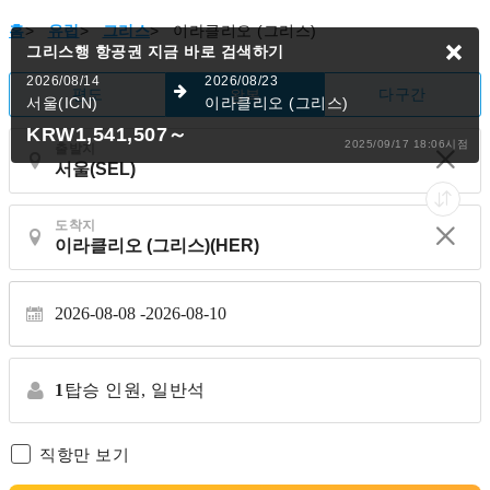
홈
>
유럽
>
그리스
>
이라클리오 (그리스)
그리스행 항공권
지금 바로 검색하기
2026/08/14
2026/08/23
편도
다구간
왕복
서울(ICN)
이라클리오 (그리스)
KRW1,541,507
～
2025/09/17 18:06시점
출발지
도착지
2026-08-08
2026-08-10
1
탑승 인원,
일반석
직항만 보기