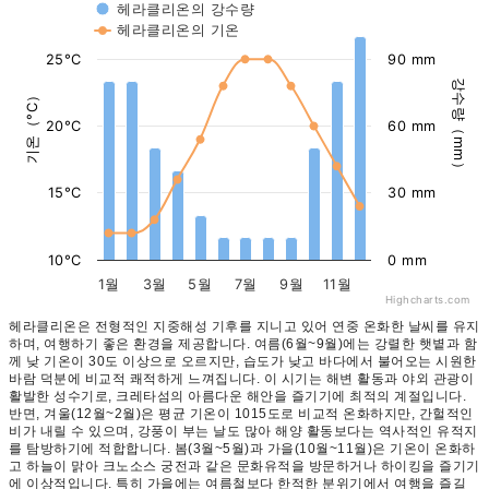
헤라클리온의 강수량
헤라클리온의 기온
25°C
90 mm
강수량（mm）
기온（°C）
20°C
60 mm
15°C
30 mm
10°C
0 mm
1월
3월
5월
7월
9월
11월
Highcharts.com
헤라클리온은 전형적인 지중해성 기후를 지니고 있어 연중 온화한 날씨를 유지
하며, 여행하기 좋은 환경을 제공합니다. 여름(6월~9월)에는 강렬한 햇볕과 함
께 낮 기온이 30도 이상으로 오르지만, 습도가 낮고 바다에서 불어오는 시원한
바람 덕분에 비교적 쾌적하게 느껴집니다. 이 시기는 해변 활동과 야외 관광이
활발한 성수기로, 크레타섬의 아름다운 해안을 즐기기에 최적의 계절입니다.
반면, 겨울(12월~2월)은 평균 기온이 1015도로 비교적 온화하지만, 간헐적인
비가 내릴 수 있으며, 강풍이 부는 날도 많아 해양 활동보다는 역사적인 유적지
를 탐방하기에 적합합니다. 봄(3월~5월)과 가을(10월~11월)은 기온이 온화하
고 하늘이 맑아 크노소스 궁전과 같은 문화유적을 방문하거나 하이킹을 즐기기
에 이상적입니다. 특히 가을에는 여름철보다 한적한 분위기에서 여행을 즐길