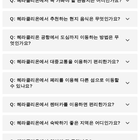
Q: 헤라클리온에서 꼭 가봐야 할 관광지는 어디인가요?
A: 헤라클리온에서 가장 유명한 관광지는 크노소스
Q: 헤라클리온에서 추천하는 현지 음식은 무엇인가요?
궁전, 헤라클리온 고고학 박물관, 베네치아 요새(쿠레
스 요새), 아기오스 티토스 성당 등이 있습니다. 또한,
A: 헤라클리온에서는 크레타 전통 요리를 맛볼 수 있
Q: 헤라클리온 공항에서 도심까지 이동하는 방법은 무
해변을 즐기고 싶다면 아무다라 해변과 마탈라 해변
으며, 특히 다코스(Dakos), 무사카(Moussaka), 스티
엇인가요?
도 추천합니다.
파도(Stifado), 크레타 치즈 파이(Kalitsounia), 올리
브 오일과 허브로 요리한 양고기가 현지인들에게 인
A: 니코스 카잔차키스 국제공항에서 헤라클리온 도
Q: 헤라클리온에서 대중교통을 이용하기 편리한가요?
기 있습니다.
심까지는 약 5km 거리로, 공항 셔틀버스, 택시, 렌터
카를 이용할 수 있습니다. 공항 셔틀버스는 저렴한 이
A: 헤라클리온은 버스 시스템이 잘 정비되어 있어 시
Q: 헤라클리온에서 페리를 이용해 다른 섬으로 이동할
동 수단이며, 택시는 약 15~20분 정도 소요됩니다.
내와 주변 지역 이동이 편리합니다. 버스는 크노소스
수 있나요?
궁전, 항구, 주요 해변까지 연결되며, 요금이 저렴합
니다. 하지만 운행 간격이 길 수 있어 일정에 맞춰 미
A: 네, 헤라클리온 항구에서는 산토리니, 미코노스,
Q: 헤라클리온에서 렌터카를 이용하면 편리한가요?
리 확인하는 것이 좋습니다.
로도스 등 그리스의 인기 섬으로 가는 페리가 정기적
으로 운행됩니다. 고속 페리를 이용하면 산토리니까
A: 크레타섬은 넓고 볼거리가 많아 렌터카를 이용하
Q: 헤라클리온에서 숙박하기 좋은 지역은 어디인가요?
지 약 2시간 30분 만에 도착할 수 있어 당일치기 여행
면 자유롭게 이동할 수 있습니다. 특히 크노소스 궁
도 가능합니다.
전, 엘라포니시 해변, 사마리아 협곡 등 도심에서 떨
A: 도심에서 역사적인 명소를 가까이 즐기고 싶다면