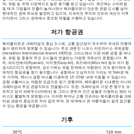
며, 유럽 및 국제 시장에서도 높은 평가를 받고 있습니다. 최근에는 스타트업
및 테크 기업들의 진출이 늘어나면서 헤라클리온이 단순한 관광 도시를 넘어
현대적인 경제 허브로 발전하고 있으며, 지속적인 투자와 인프라 개선이 이루
어지면서 그리스 경제에서 중요한 역할을 수행하고 있습니다.
저가 항공권
헤라클리온은 크레타섬의 중심 도시로, 교통 접근성이 우수하여 국내외 여행객
들이 편리하게 방문할 수 있습니다. 주요 관문인 니코스 카잔차키스 국제공항
(Heraklion International Airport, HER)은 그리스에서 가장 바쁜 공항 중 하나
로, 유럽 및 중동의 주요 도시들과 연결되는 다양한 국제선이 운항됩니다. 특
히, 라이언에어(Ryanair), 이지젯(EasyJet), 위즈에어(Wizz Air) 등의 저가 항
공사(LCC)가 운항하며, 성수기에는 유럽 전역에서 직항편이 크게 증가하여 경
제적인 항공권을 찾기 용이합니다. 공항에서 도심까지의 거리는 약 5km로 매
우 가까워, 택시나 공항 버스를 이용하면 15~20분 내에 이동할 수 있습니다.
공항 셔틀버스는 저렴한 요금으로 정기 운행되며, 헤라클리온 시내뿐만 아니라
크레타섬의 주요 관광지와도 연결됩니다. 또한, 크레타섬의 가장 큰 항구도 보
유하고 있어 피레우스(아테네) 등 그리스 본토와 인근 섬들로 이동하는 페리 서
비스도 활발하게 운영됩니다. 이러한 뛰어난 교통 인프라는 헤라클리온을 크레
타섬 관광의 중심지로 자리 잡게 하며, 전 세계에서 온 여행자들이 쉽게 접근할
수 있는 환경을 제공합니다.
기후
30°C
120 mm