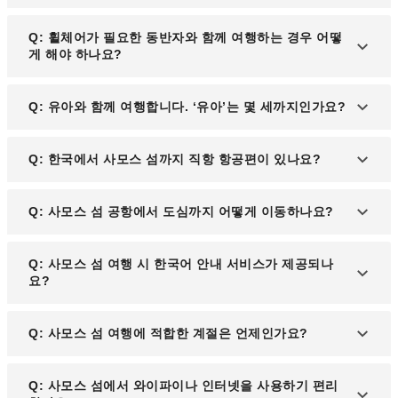
구매하셔야 합니다. 다만, 항공권 조건에 따라 취소가
A: 항공사에 따라 조건이 다르며, 일부 항공권은 예약
Q: 휠체어가 필요한 동반자와 함께 여행하는 경우 어떻
불가능한 경우도 있으니 유의해 주세요.
시 보험 상품을 함께 선택하실 수 있습니다. 자세한
게 해야 하나요?
사항은 각 항공사의 홈페이지나 여행사 안내를 참고
해 주세요.
A: 출발 예정 시간 최소 72시간 전까지 이용 예정 항
Q: 유아와 함께 여행합니다. ‘유아’는 몇 세까지인가요?
공사에 연락하시면, 공항과 기내에서의 지원 서비스
를 신청하실 수 있습니다.
A: 만 2세 미만의 어린이가 유아로 분류됩니다. 생일
Q: 한국에서 사모스 섬까지 직항 항공편이 있나요?
당일 탑승 시 만 2세가 되는 경우에는 소아 요금이 적
용되므로 주의해 주세요.
A: 현재 한국에서 사모스 섬까지의 직항 항공편은 없
Q: 사모스 섬 공항에서 도심까지 어떻게 이동하나요?
으며, 아테네나 유럽 주요 도시를 경유하여 이동하셔
야 합니다. 경유지에 따라 항공 시간과 요금이 달라질
A: 사모스 국제공항에서 도심까지는 차량으로 약 20
Q: 사모스 섬 여행 시 한국어 안내 서비스가 제공되나
수 있으니 사전 확인이 필요합니다.
분 정도 소요됩니다. 택시, 렌터카, 지역 버스 등의 다
요?
양한 교통수단을 이용하실 수 있으며, 성수기에는 셔
틀버스가 운영되기도 합니다.
A: 사모스 섬 현지에서는 한국어 안내 서비스가 제한
Q: 사모스 섬 여행에 적합한 계절은 언제인가요?
적이므로, 영어 또는 간단한 그리스어 표현을 준비해
가시는 것이 좋습니다. 일부 투어는 한국어 가이드를
A: 사모스 섬은 5월부터 10월까지가 여행하기 가장
Q: 사모스 섬에서 와이파이나 인터넷을 사용하기 편리
제공하므로 미리 확인 후 예약하시길 권장합니다.