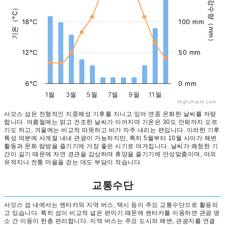
강수량（mm）
기온（°C）
18°C
100 mm
12°C
50 mm
6°C
0 mm
1월
3월
5월
7월
9월
11월
Highcharts.com
사모스 섬은 전형적인 지중해성 기후를 지니고 있어 연중 온화한 날씨를 자랑
합니다. 여름철에는 맑고 건조한 날씨가 이어지며 기온은 30도 안팎까지 오르
기도 하고, 겨울에는 비교적 따뜻하고 비가 자주 내리는 편입니다. 이러한 기후
특성 덕분에 사계절 내내 관광이 가능하지만, 특히 5월부터 10월 사이가 해변
활동과 문화 탐방을 즐기기에 가장 좋은 시기로 여겨집니다. 날씨가 쾌청한 기
간이 길기 때문에 자연 경관을 감상하며 휴양을 즐기기에 안성맞춤이며, 야외
유적지나 전통 마을을 걷는 데도 부담이 적습니다.
교통수단
사모스 섬 내에서는 렌터카와 지역 버스, 택시 등이 주요 교통수단으로 활용되
고 있습니다. 특히 섬이 비교적 넓은 편이기 때문에 렌터카를 이용하면 관광 명
소 간 이동이 한층 편리합니다. 지역 버스는 주요 도시와 해변, 관광지를 연결