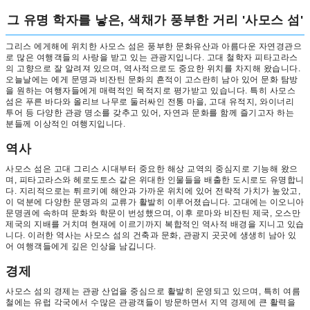
그 유명 학자를 낳은, 색채가 풍부한 거리 '사모스 섬'
그리스 에게해에 위치한 사모스 섬은 풍부한 문화유산과 아름다운 자연경관으
로 많은 여행객들의 사랑을 받고 있는 관광지입니다. 고대 철학자 피타고라스
의 고향으로 잘 알려져 있으며, 역사적으로도 중요한 위치를 차지해 왔습니다.
오늘날에는 에게 문명과 비잔틴 문화의 흔적이 고스란히 남아 있어 문화 탐방
을 원하는 여행자들에게 매력적인 목적지로 평가받고 있습니다. 특히 사모스
섬은 푸른 바다와 올리브 나무로 둘러싸인 전통 마을, 고대 유적지, 와이너리
투어 등 다양한 관광 명소를 갖추고 있어, 자연과 문화를 함께 즐기고자 하는
분들께 이상적인 여행지입니다.
역사
사모스 섬은 고대 그리스 시대부터 중요한 해상 교역의 중심지로 기능해 왔으
며, 피타고라스와 헤로도토스 같은 위대한 인물들을 배출한 도시로도 유명합니
다. 지리적으로는 튀르키예 해안과 가까운 위치에 있어 전략적 가치가 높았고,
이 덕분에 다양한 문명과의 교류가 활발히 이루어졌습니다. 고대에는 이오니아
문명권에 속하며 문화와 학문이 번성했으며, 이후 로마와 비잔틴 제국, 오스만
제국의 지배를 거치며 현재에 이르기까지 복합적인 역사적 배경을 지니고 있습
니다. 이러한 역사는 사모스 섬의 건축과 문화, 관광지 곳곳에 생생히 남아 있
어 여행객들에게 깊은 인상을 남깁니다.
경제
사모스 섬의 경제는 관광 산업을 중심으로 활발히 운영되고 있으며, 특히 여름
철에는 유럽 각국에서 수많은 관광객들이 방문하면서 지역 경제에 큰 활력을