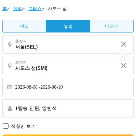
홈
>
유럽
>
그리스
>
사모스 섬
편도
다구간
왕복
출발지
도착지
2026-08-08
2026-08-10
1
탑승 인원,
일반석
직항만 보기