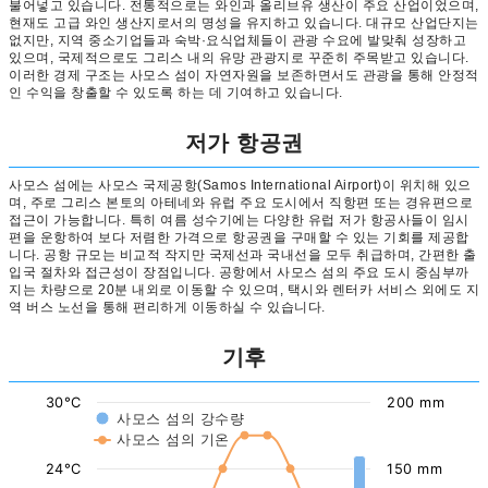
불어넣고 있습니다. 전통적으로는 와인과 올리브유 생산이 주요 산업이었으며,
현재도 고급 와인 생산지로서의 명성을 유지하고 있습니다. 대규모 산업단지는
없지만, 지역 중소기업들과 숙박·요식업체들이 관광 수요에 발맞춰 성장하고
있으며, 국제적으로도 그리스 내의 유망 관광지로 꾸준히 주목받고 있습니다.
이러한 경제 구조는 사모스 섬이 자연자원을 보존하면서도 관광을 통해 안정적
인 수익을 창출할 수 있도록 하는 데 기여하고 있습니다.
저가 항공권
사모스 섬에는 사모스 국제공항(Samos International Airport)이 위치해 있으
며, 주로 그리스 본토의 아테네와 유럽 주요 도시에서 직항편 또는 경유편으로
접근이 가능합니다. 특히 여름 성수기에는 다양한 유럽 저가 항공사들이 임시
편을 운항하여 보다 저렴한 가격으로 항공권을 구매할 수 있는 기회를 제공합
니다. 공항 규모는 비교적 작지만 국제선과 국내선을 모두 취급하며, 간편한 출
입국 절차와 접근성이 장점입니다. 공항에서 사모스 섬의 주요 도시 중심부까
지는 차량으로 20분 내외로 이동할 수 있으며, 택시와 렌터카 서비스 외에도 지
역 버스 노선을 통해 편리하게 이동하실 수 있습니다.
기후
30°C
200 mm
사모스 섬의 강수량
사모스 섬의 기온
24°C
150 mm