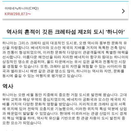
아테네
하니아(CHQ)
KRW298,873
〜
역사의 흔적이 깃든 크레타섬 제2의 도시 '하니아'
하니아는 그리스 크레타 섬의 대표적인 도시로, 오랜 역사와 풍부한 문화적 유
산을 자랑합니다. 베네치아와 오스만 제국의 지배를 거치며 독특한 건축 양식
과 전통이 형성되었으며, 이러한 문화적 다양성이 관광객들에게 특별한 매력을
선사합니다. 아름다운 해안선을 따라 자리한 베네치아 항구와 등대는 하니아의
상징적인 명소로 손꼽히며, 올드 타운에서는 유서 깊은 골목과 전통적인 시장
을 경험할 수 있습니다. 또한, 크레타 섬의 자연을 체험할 수 있는 사마리아 협
곡과 엘라포니시 해변 같은 관광 명소도 많아, 하니아는 역사와 자연, 문화를
동시에 즐길 수 있는 여행지로 평가받고 있습니다.
역사
하니아는 오랜 세월 동안 지중해의 중요한 거점 도시로 발전해 왔습니다. 고대
부터 교역과 해상 무역의 중심지였으며, 베네치아 공화국과 오스만 제국의 지
배를 거치며 다양한 문화적 영향을 받았습니다. 지리적으로 크레타 섬의 서쪽
에 위치해 있어 전략적 요충지로 기능했으며, 이러한 위치적 특성 덕분에 상업
과 해운업이 발달할 수 있었습니다. 현대에 이르러서는 관광 산업이 도시 경제
의 핵심 역할을 하며, 역사적 유산을 기반으로 한 관광 자원이 도시 발전의 중
요한 요소가 되었습니다.