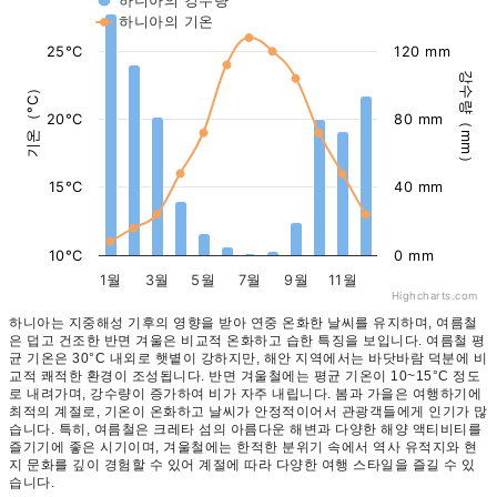
하니아의 강수량
하니아의 기온
25°C
120 mm
강수량（mm）
기온（°C）
20°C
80 mm
15°C
40 mm
10°C
0 mm
1월
3월
5월
7월
9월
11월
Highcharts.com
하니아는 지중해성 기후의 영향을 받아 연중 온화한 날씨를 유지하며, 여름철
은 덥고 건조한 반면 겨울은 비교적 온화하고 습한 특징을 보입니다. 여름철 평
균 기온은 30°C 내외로 햇볕이 강하지만, 해안 지역에서는 바닷바람 덕분에 비
교적 쾌적한 환경이 조성됩니다. 반면 겨울철에는 평균 기온이 10~15°C 정도
로 내려가며, 강수량이 증가하여 비가 자주 내립니다. 봄과 가을은 여행하기에
최적의 계절로, 기온이 온화하고 날씨가 안정적이어서 관광객들에게 인기가 많
습니다. 특히, 여름철은 크레타 섬의 아름다운 해변과 다양한 해양 액티비티를
즐기기에 좋은 시기이며, 겨울철에는 한적한 분위기 속에서 역사 유적지와 현
지 문화를 깊이 경험할 수 있어 계절에 따라 다양한 여행 스타일을 즐길 수 있
습니다.