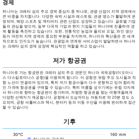
경제
하니아는 크레타 섬의 주요 경제 중심지 중 하나로, 관광 산업이 지역 경제에서
큰 비중을 차지합니다. 다양한 숙박 시설과 레스토랑, 관광 명소가 활발하게 운
영되며, 해양 스포츠 및 액티비티 관련 산업도 성장하고 있습니다. 글로벌 기업
들의 관심을 받으며, 일부 다국적 기업과 현지 기업들이 하니아에 진출하여 경
제 활동을 촉진하고 있습니다. 또한, 전통적인 농업과 올리브 오일, 와인 생산
등이 여전히 지역 경제의 중요한 부분을 차지하며, 하니아의 특산품은 전 세계
적으로도 인지도가 높습니다. 관광업과 연계된 서비스업이 발달하면서 하니아
는 크레타 섬의 경제 성장에 핵심적인 역할을 하고 있습니다.
저가 항공권
하니아로 가는 항공편은 크레타 섬의 주요 관문인 하니아 국제공항(이오아니
스 다스칼로야니스 공항)을 이용하게 됩니다. 이 공항은 유럽 주요 도시들과 직
항 노선이 연결되어 있으며, 특히 저가 항공사들이 다수 운항하고 있어 합리적
인 가격에 항공권을 구매할 수 있습니다. 특히 여름철 성수기에는 유럽 각지에
서 하니아로 향하는 항공편이 증가하며, 저렴한 항공권을 찾는 여행객들에게
다양한 선택지가 제공됩니다. 공항에서 도심까지는 자동차로 약 20분 정도 소
요되며, 공항 셔틀버스와 택시, 렌터카 등의 이동 수단을 이용해 편리하게 접근
할 수 있습니다.
기후
30°C
160 mm