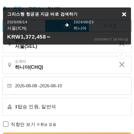
홈
>
유럽
>
그리스
>
하니아
그리스행 항공권
지금 바로 검색하기
2026/08/14
2026/08/23
편도
다구간
왕복
서울(ICN)
하니아
KRW1,372,458
～
2025/09/17 18:06시점
출발지
도착지
2026-08-08
2026-08-10
1
탑승 인원,
일반석
직항만 보기
※환승 없음