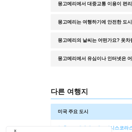
미국에서는 한국 원화를 직접 환전하기 
몽고메리에서 대중교통 이용이 편
가능합니다.
시내 버스는 운행 중이나 노선이 제한적이
몽고메리는 여행하기에 안전한 도
주요 관광지는 비교적 안전하지만, 야간 
몽고메리의 날씨는 어떤가요? 옷차
을 이용하세요.
여름은 덥고 습도 높으며, 겨울은 온화한
몽고메리에서 유심이나 인터넷은 어
공항이나 시내 매장에서 T-Mobile, AT
다른 여행지
미국 주요 도시
뉴욕
로스앤젤레스
샌프란시스코
라