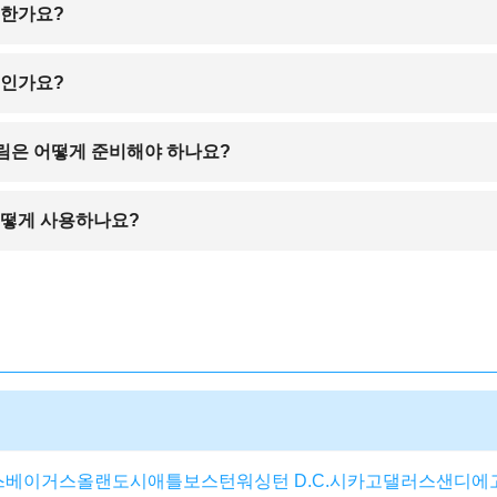
어려우므로, 출국 전 미국 달러로 환전해 가시는 것이 좋습니다. 현지에서
리한가요?
므로, 여행자들은 일반적으로 렌터카를 이용하거나 또는 Uber・Lyft 같
시인가요?
외출이나 외곽 지역 이동 시에는 주의가 필요합니다. 귀중품은 호텔에 보
림은 어떻게 준비해야 하나요?
 편입니다. 봄·가을에는 가벼운 겉옷을, 여름에는 통풍이 잘되는 옷과 선
떻게 사용하나요?
&T, Verizon 등 현지 유심카드를 구매하실 수 있으며, 대부분 호텔과 카페에
스베이거스
올랜도
시애틀
보스턴
워싱턴 D.C.
시카고
댈러스
샌디에