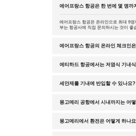
에어프랑스 항공은 한 번에 몇 명까
에어프랑스 항공은 온라인으로 최대 9명까
부는 항공사에 직접 문의하시는 것이 좋
에어프랑스 항공의 온라인 체크인은
네, 만 4세 이상 12세 미만의 어린이는
에티하드 항공에서는 저염식 기내식
비스)’를 반드시 신청하셔야 하며, 공항
네, 에티하드 항공에서는 소금, MSG,
세안제를 기내에 반입할 수 있나요?
해 사전 요청하셔야 하며, 신청 없이 현
세안폼은 100ml 이하 용기에 담아 1리
몽고메리 공항에서 시내까지는 어떻
개만 허용되며, 보안 검색 시 꺼내서 제
몽고메리 리저널 공항(MGM)에서는 택시,
몽고메리에서 환전은 어떻게 하나요