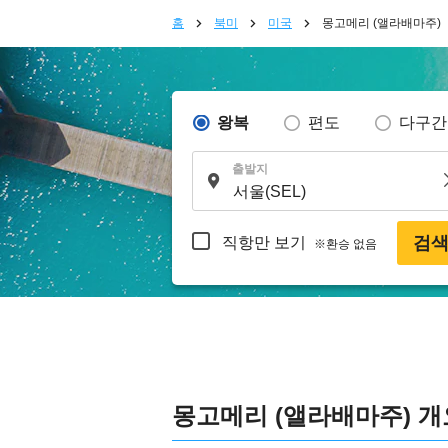
홈
북미
미국
몽고메리 (앨라배마주)
왕복
편도
다구간
출발지
검
직항만 보기
※환승 없음
몽고메리 (앨라배마주) 개