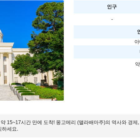
인구
-
아
약
 15~17시간 만에 도착! 몽고메리 (앨라배마주)의 역사와 경제
끽하세요.