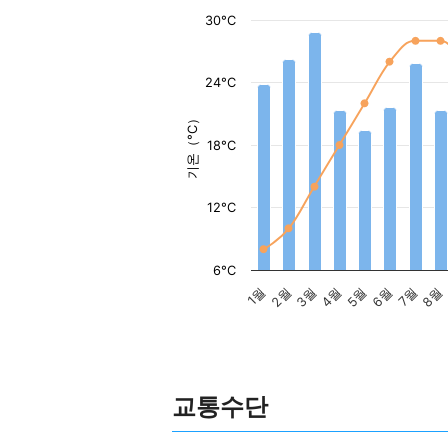
30°C
24°C
기온（°C）
18°C
12°C
6°C
1월
2월
3월
4월
5월
6월
7월
8월
교통수단