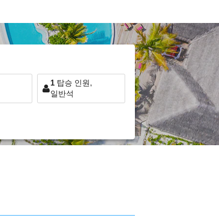
1
탑승 인원,
일반석