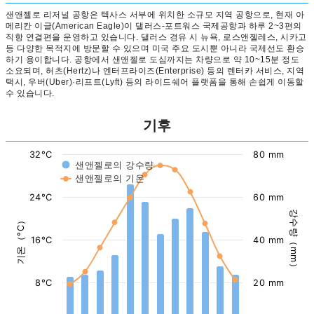
샌앤젤로 리저널 공항은 텍사스 서부에 위치한 소규모 지역 공항으로, 현재 아
메리칸 이글(American Eagle)이 댈러스-포트워스 국제공항과 하루 2~3편의
직항 연결편을 운영하고 있습니다. 댈러스 경유 시 뉴욕, 로스앤젤레스, 시카고
등 다양한 목적지에 방문할 수 있으며 미국 주요 도시뿐 아니라 국제선도 환승
하기 용이합니다. 공항에서 샌앤젤로 도심까지는 차량으로 약 10~15분 정도
소요되며, 허츠(Hertz)나 엔터프라이즈(Enterprise) 등의 렌터카 서비스, 지역
택시, 우버(Uber)·리프트(Lyft) 등의 라이드쉐어 플랫폼을 통해 손쉽게 이동할
수 있습니다.
기후
32°C
80 mm
샌앤젤로의 강수량
샌앤젤로의 기온
24°C
60 mm
강수량（mm）
기온（°C）
16°C
40 mm
8°C
20 mm