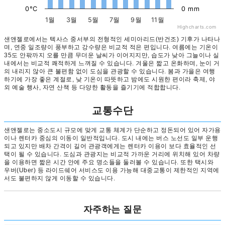
0°C
0 mm
1월
3월
5월
7월
9월
11월
Highcharts.com
샌앤젤로에서는 텍사스 중서부의 전형적인 세미아리드(반건조) 기후가 나타나
며, 연중 일조량이 풍부하고 강수량은 비교적 적은 편입니다. 여름에는 기온이
35도 안팎까지 오를 만큼 무더운 날씨가 이어지지만, 습도가 낮아 그늘이나 실
내에서는 비교적 쾌적하게 느껴질 수 있습니다. 겨울은 짧고 온화하며, 눈이 거
의 내리지 않아 큰 불편함 없이 도심을 관광할 수 있습니다. 봄과 가을은 여행
하기에 가장 좋은 계절로, 낮 기온이 따뜻하고 밤에도 시원한 편이라 축제, 야
외 예술 행사, 자연 산책 등 다양한 활동을 즐기기에 적합합니다.
교통수단
샌앤젤로는 중소도시 규모에 맞게 교통 체계가 단순하고 정돈되어 있어 자가용
이나 렌터카 중심의 이동이 일반적입니다. 도시 내에는 버스 노선도 일부 운행
되고 있지만 배차 간격이 길어 관광객에게는 렌터카 이용이 보다 효율적인 선
택이 될 수 있습니다. 도심과 관광지는 비교적 가까운 거리에 위치해 있어 차량
을 이용하면 짧은 시간 안에 주요 명소들을 둘러볼 수 있습니다. 또한 택시와
우버(Uber) 등 라이드쉐어 서비스도 이용 가능해 대중교통이 제한적인 지역에
서도 불편하지 않게 이동할 수 있습니다.
자주하는 질문