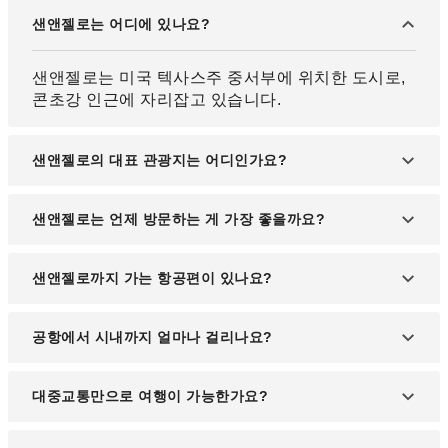
샌앤젤로는 어디에 있나요?
샌앤젤로는 미국 텍사스주 중서부에 위치한 도시로,
콘초강 인근에 자리잡고 있습니다.
샌앤젤로의 대표 관광지는 어디인가요?
포트 콘초, 샌앤젤로 미술관, 인터내셔널 워터릴리 컬
샌앤젤로는 언제 방문하는 게 가장 좋을까요?
렉션, 샌앤젤로 주립공원 등이 유명합니다.
3월부터 5월, 9월부터 11월 사이가 날씨가 온화하고
샌앤젤로까지 가는 항공편이 있나요?
야외 활동하기 좋은 시기입니다.
네, 댈러스 포트워스 국제공항을 경유해 샌앤젤로 리
공항에서 시내까지 얼마나 걸리나요?
저널 공항으로 연결되는 국내선 항공편이 있습니다.
샌앤젤로 리저널 공항에서 도심까지는 차량으로 약
대중교통만으로 여행이 가능한가요?
15분 정도 소요됩니다.