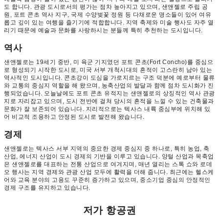
도 합니다. 관광 도시로서의 평가는 점차 높아지고 있으며, 샌앤젤로 주립 공
원, 포트 콘초 역사 지구, 국제 수양벚꽃 정원 등 다채로운 명소들이 있어 여유
롭고 깊이 있는 여행을 즐기기에 적합합니다. 지역 축제와 미술 행사도 자주 열
리기 때문에 예술과 문화를 사랑하시는 분들께 특히 추천하는 도시입니다.
역사
샌앤젤로는 19세기 중반, 미 육군 기지였던 포트 콘초(Fort Concho)를 중심으
로 형성되기 시작한 도시로, 미국 서부 개척시대의 흔적이 고스란히 남아 있는
역사적인 도시입니다. 콘초강이 도심을 가로지르는 구조 덕분에 예로부터 물류
와 교통의 중심지 역할을 해 왔으며, 농축산업의 발달과 함께 점차 도시화가 진
행되었습니다. 오늘날에도 포트 콘초 유적지는 샌앤젤로의 상징적인 역사 관광
지로 자리잡고 있으며, 도시 전반에 걸쳐 당시의 흔적을 느낄 수 있는 건축물과
문화가 잘 보존되어 있습니다. 지리적으로는 텍사스 내륙 중심부에 위치해 있
어 비교적 조용하고 안정된 도시로 발전해 왔습니다.
경제
샌앤젤로는 텍사스 서부 지역의 중요한 경제 중심지 중 하나로, 특히 농업, 축
산업, 에너지 산업이 도시 경제의 기반을 이루고 있습니다. 양털 산업과 목축업
은 샌앤젤로를 대표하는 전통 산업으로 여겨지며, 매년 열리는 스톡 쇼와 로데
오 행사는 지역 경제와 관광 산업 모두에 활력을 더해 줍니다. 최근에는 헬스케
어와 교육 분야의 고용도 꾸준히 증가하고 있으며, 중소기업 중심의 안정적인
경제 구조를 유지하고 있습니다.
저가 항공권