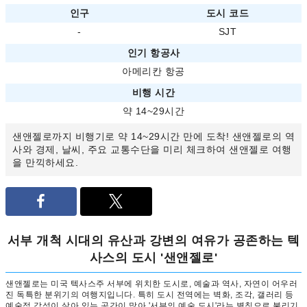
인구
도시 코드
-
SJT
인기 항공사
아메리칸 항공
비행 시간
약 14~29시간
샌앤젤로까지 비행기로 약 14~29시간 만에 도착! 샌앤젤로의 역
사와 경제, 날씨, 주요 교통수단을 미리 체크하여 샌앤젤로 여행
을 만끽하세요.
서부 개척 시대의 유산과 강변의 여유가 공존하는 텍
사스의 도시 '샌앤젤로'
샌앤젤로는 미국 텍사스주 서부에 위치한 도시로, 예술과 역사, 자연이 어우러
진 독특한 분위기의 여행지입니다. 특히 도시 전역에는 벽화, 조각, 갤러리 등
예술적 감성이 살아 있는 공간이 많아 '서부의 예술 도시'라는 별칭으로 불리기