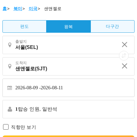
홈
>
북미
>
미국
>
샌앤젤로
편도
다구간
왕복
출발지
도착지
2026-08-09
2026-08-11
1
탑승 인원,
일반석
직항만 보기