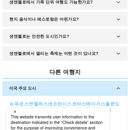
일부 버스 노선이 있지만 관광객에게는 렌터카나 택
샌앤젤로에서 가족 단위 여행도 가능한가요?
시, 우버를 이용한 이동이 더 편리합니다.
예, 공원, 미술관, 어린이 체험 공간 등이 잘 마련되어
현지 음식이나 레스토랑은 어떤가요?
있어 가족 여행에도 적합합니다.
텍사스 스타일 바비큐, 멕시코 요리, 로컬 카페 등 다
샌앤젤로는 안전한 도시인가요?
양한 음식 문화를 즐기실 수 있습니다.
일반적으로 안전한 도시로 평가되며, 관광지 주변은
샌앤젤로에서 열리는 축제는 어떤 것이 있나요?
비교적 치안이 잘 유지되고 있습니다.
스톡 쇼 앤 로데오, 다운타운 아트 워크, 크리스마스
다른 여행지
라이트 페스티벌 등 계절별 축제가 열립니다.
미국 주요 도시
뉴욕
로스앤젤레스
샌프란시스코
라스베이거스
올랜도
시애틀
보스턴
워싱턴 D.C.
시카고
댈러스
샌디에고
애틀랜타
휴스턴
솔트레이크시티
마이애미
덴버
포틀랜드 (오리건주)