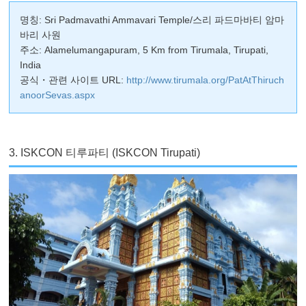
명칭: Sri Padmavathi Ammavari Temple/스리 파드마바티 암마
바리 사원
주소: Alamelumangapuram, 5 Km from Tirumala, Tirupati,
India
공식・관련 사이트 URL:
http://www.tirumala.org/PatAtThiruch
anoorSevas.aspx
3. ISKCON 티루파티 (ISKCON Tirupati)