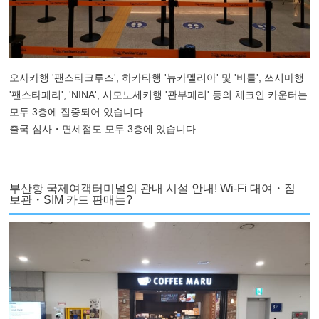
오사카행 '팬스타크루즈', 하카타행 '뉴카멜리아' 및 '비틀', 쓰시마행
'팬스타페리', 'NINA', 시모노세키행 '관부페리' 등의 체크인 카운터는
모두 3층에 집중되어 있습니다.
출국 심사・면세점도 모두 3층에 있습니다.
부산항 국제여객터미널의 관내 시설 안내! Wi-Fi 대여・짐
보관・SIM 카드 판매는?