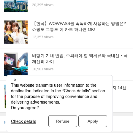
20,395 views
【한국】WOWPASS를 똑똑하게 사용하는 방법은?
쇼핑도 교통도 이 카드 하나면 OK!
12,357 views
비행기 기내 반입, 주의해야 할 액체류와 국내선・국
제선의 차이
10,501 views
매력 넘치는 폴란드! 꼭 가봐야 할 대표 관광지 14선
｜볼거리 총정리
10,210 views
skyticket
여행 정보 TOP
여행정보