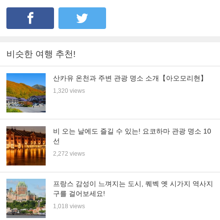
비슷한 여행 추천!
산카유 온천과 주변 관광 명소 소개【아오모리현】
1,320 views
비 오는 날에도 즐길 수 있는! 요코하마 관광 명소 10
선
2,272 views
프랑스 감성이 느껴지는 도시, 퀘벡 옛 시가지 역사지
구를 걸어보세요!
1,018 views