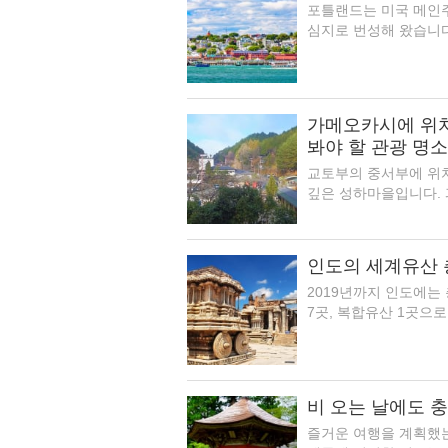
포틀랜드는 미국 메인주
심지로 번성해 왔습니다
가메오카시에 위치
봐야 할 관광 명소
교토부의 중서부에 위
깊은 성하마을입니다. 
인도의 세계유산 총
2019년까지 인도에는
7곳, 복합유산 1곳으로
비 오는 날에도 충
즐거운 여행을 계획했는