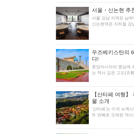
서울・신논현 추
서울 강남 지역은 남부
신논현역은 지하철 강남
우즈베키스탄의 
다!
중앙아시아의 중심에 
는 역사 깊은 고도(古都
【산타페 여행】 
물 소개
‘산타페’는 미국 뉴멕
두 번째로 오래된 역사를