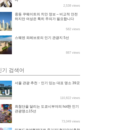
다
2,538 views
중동 쿠웨이트의 치안 정보 – 비교적 안전
하지만 여성은 특히 주의가 필요합니다
582 views
스웨덴 외레브로의 인기 관광지 5선
887 views
인기 검색어
서울 관광 추천・인기 있는 대표 명소 39곳
110,822 views
최첨단을 달리는 도쿄시부야의 hot한 인기
관광명소15선
73,049 views