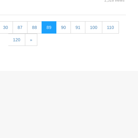
2,528 views
30
87
88
89
90
91
100
110
120
»