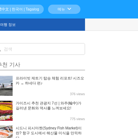
體中文
|
한국어
|
Tagalog
메뉴
여행 정보
추천 기사
프라이빗 제트기 탑승 체험 리포트! 시즈오
카 → 하네다 편♪
376 views
가이즈시 추천 관광지 7선 | 와주(輪中)가
길러낸 문화와 역사를 느껴보세요!
775 views
시드니 피시마켓(Sydney Fish Market)이
란? 항구 도시에서 해산물 미식을 만끽하