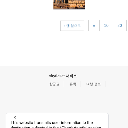
«
10
20
« 맨 앞으로
skyticket 서비스
항공권
유학
여행 정보