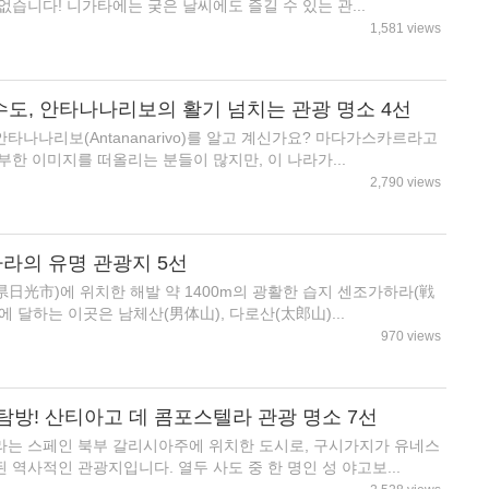
습니다! 니가타에는 궂은 날씨에도 즐길 수 있는 관...
1,581 views
도, 안타나나리보의 활기 넘치는 관광 명소 4선
나나리보(Antananarivo)를 알고 계신가요? 마다가스카르라고
부한 이미지를 떠올리는 분들이 많지만, 이 나라가...
2,790 views
의 유명 관광지 5선
日光市)에 위치한 해발 약 1400m의 광활한 습지 센조가하라(戦
르에 달하는 이곳은 남체산(男体山), 다로산(太郎山)...
970 views
탐방! 산티아고 데 콤포스텔라 관광 명소 7선
라는 스페인 북부 갈리시아주에 위치한 도시로, 구시가지가 유네스
역사적인 관광지입니다. 열두 사도 중 한 명인 성 야고보...