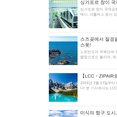
싱가포르 창이 국
싱가포르 창이 국제공항
택시, 셔틀버스 등이 있
스즈곶에서 절경을
스폿!
노토반도의 최북단에 위
별칭으로도 불리며, 최
【LCC・ZIPAI
2024년 3월 13일부
다! 본 기사에서는 LCC 
미식의 항구 도시,