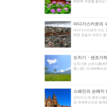
때문에 걱정할 필요는 없
마다가스카르의 수
마다가스카르의 수도 안타
하면 정글과 자연이 풍
도치기・센조가하라
도치기현 닛코시(栃木県
場ヶ原). 약 400헥타
스페인의 순례지 
산티아고 데 콤포스텔
코 세계유산으로 등재된 