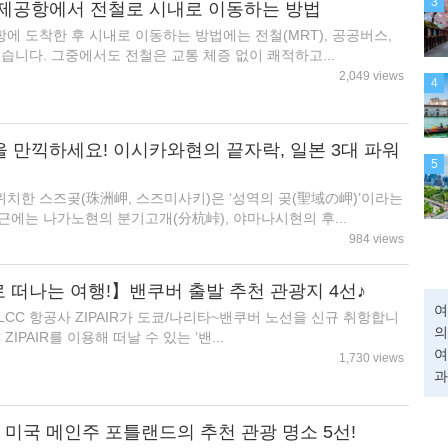
3
제공항에서 전철로 시내로 이동하는 방법
에 도착한 후 시내로 이동하는 방법에는 전철(MRT), 공공버스,
습니다. 그중에서도 전철은 교통 체증 없이 쾌적하고...
2,049 views
4
 만끽하세요! 이시카와현의 끝자락, 일본 3대 파워
5
치한 스즈곶(珠洲岬, 스즈미사키)은 ‘성역의 곶(聖域の岬)’이라는
근에는 나가노현의 분기고개(分杭峠), 야마나시현의 후...
984 views
R로 떠나는 여행!】밴쿠버 출발 추천 관광지 4선♪
여
터 LCC 항공사 ZIPAIR가 도쿄/나리타~밴쿠버 노선을 신규 취항합니
의
ZIPAIR를 이용해 떠날 수 있는 ‘밴...
여
1,730 views
과
 미국 메인주 포틀랜드의 추천 관광 명소 5선!