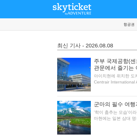
항공권
최신 기사 - 2026.08.08
주부 국제공항(센
관문에서 즐기는 
아이치현에 위치한 도카
Centrair Internatio
군마의 필수 여행지
'학이 춤추는 모습'이
마현에는 일본 삼대 명