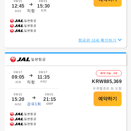
09/21
09/21
12:45
15:30
직항
ICN
AOJ
일본항공
일본항공
일본항공
항공편 상세 확인하기
일본항공
09/17
09/17
예약 가능 4석
09:05
11:35
KRW885,369
직항
AOJ
ICN
유류할증료 등 포함
09/21
09/21
15:20
21:15
경유1회
GMP
AOJ
일본항공
일본항공
일본항공