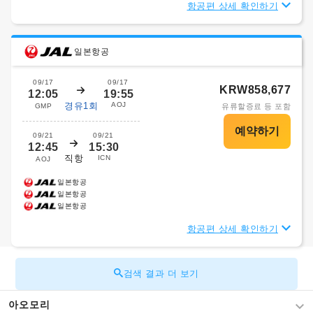
항공편 상세 확인하기
일본항공
09/17
09/17
KRW858,677
12:05
19:55
경유1회
AOJ
GMP
유류할증료 등 포함
09/21
09/21
12:45
15:30
직항
ICN
AOJ
일본항공
일본항공
일본항공
항공편 상세 확인하기
검색 결과 더 보기
아오모리