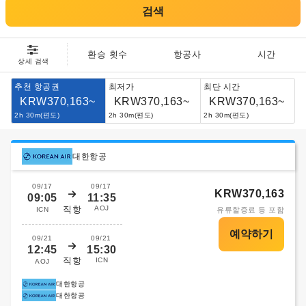
검색
환승 횟수
항공사
시간
상세 검색
추천 항공권
최저가
최단 시간
KRW370,163~
KRW370,163~
KRW370,163~
2h 30m(편도)
2h 30m(편도)
2h 30m(편도)
대한항공
09/17
09/17
KRW370,163
09:05
11:35
직항
AOJ
ICN
유류할증료 등 포함
09/21
09/21
12:45
15:30
직항
ICN
AOJ
대한항공
대한항공