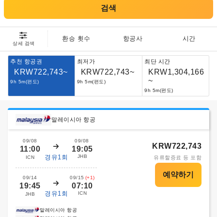
검색
환승 횟수
항공사
시간
상세 검색
추천 항공권
최저가
최단 시간
KRW722,743~
KRW722,743~
KRW1,304,166
~
9h 5m(편도)
9h 5m(편도)
9h 5m(편도)
말레이시아 항공
09/08
09/08
KRW722,743
11:00
19:05
경유1회
JHB
ICN
유류할증료 등 포함
09/14
09/15
(+1)
19:45
07:10
경유1회
ICN
JHB
말레이시아 항공