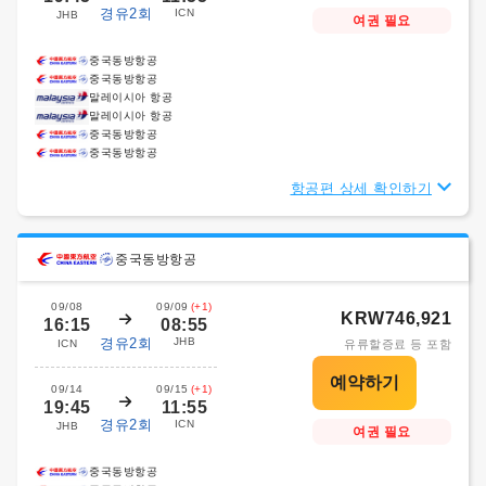
경유2회
ICN
JHB
여권 필요
중국동방항공
중국동방항공
말레이시아 항공
말레이시아 항공
중국동방항공
중국동방항공
항공편 상세 확인하기
중국동방항공
09/08
09/09
(+1)
KRW746,921
16:15
08:55
경유2회
JHB
ICN
유류할증료 등 포함
09/14
09/15
(+1)
19:45
11:55
경유2회
ICN
JHB
여권 필요
중국동방항공