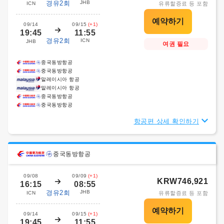
경유2회
JHB
ICN
유류할증료 등 포함
09/14
09/15
(+1)
19:45
11:55
경유2회
ICN
JHB
여권 필요
중국동방항공
중국동방항공
말레이시아 항공
말레이시아 항공
중국동방항공
중국동방항공
항공편 상세 확인하기
중국동방항공
09/08
09/09
(+1)
KRW746,921
16:15
08:55
경유2회
JHB
ICN
유류할증료 등 포함
09/14
09/15
(+1)
19:45
11:55