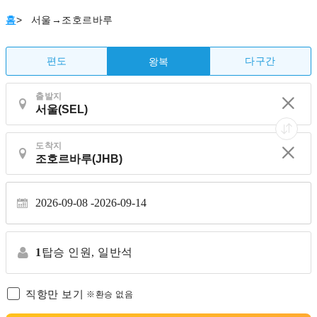
홈
>
서울→조호르바루
편도
다구간
왕복
출발지
도착지
2026-09-08
2026-09-14
1
탑승 인원,
일반석
직항만 보기
※환승 없음