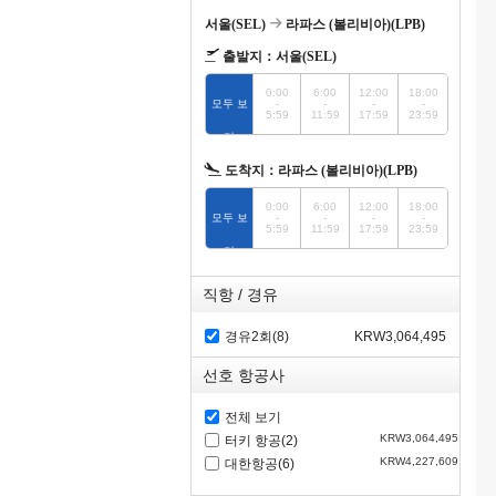
서울(SEL)
라파스 (볼리비아)(LPB)
출발지：
서울(SEL)
0:00
6:00
12:00
18:00
모두 보
-
-
-
-
5:59
11:59
17:59
23:59
기
도착지：
라파스 (볼리비아)(LPB)
0:00
6:00
12:00
18:00
모두 보
-
-
-
-
5:59
11:59
17:59
23:59
기
직항 / 경유
경유2회(8)
KRW3,064,495
선호 항공사
전체 보기
KRW3,064,495
터키 항공(2)
KRW4,227,609
대한항공(6)