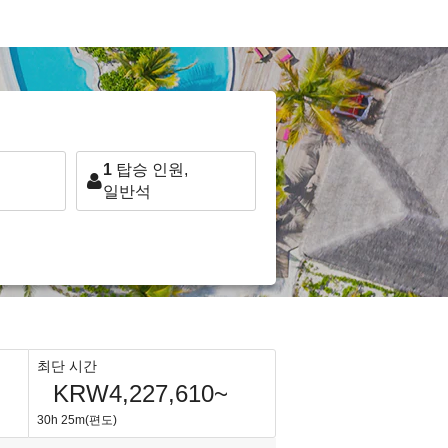
1
탑승 인원,
일반석
최단 시간
KRW4,227,610~
30h 25m(편도)