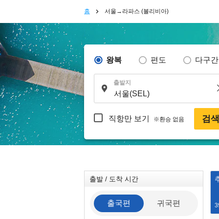
홈
서울→라파스 (볼리비아)
왕복
편도
다구간
출발지
검
직항만 보기
※환승 없음
출발 / 도착 시간
출국편
귀국편
3