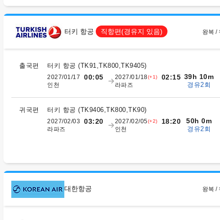
터키 항공
직항편(경유지 있음)
왕복 /
출국편
터키 항공
(
TK91,TK800,TK9405
)
39h 10m
00:05
02:15
2027/01/17
2027/01/18
(+1)
경유2회
인천
라파즈
귀국편
터키 항공
(
TK9406,TK800,TK90
)
50h 0m
03:20
18:20
2027/02/03
2027/02/05
(+2)
경유2회
라파즈
인천
대한항공
왕복 /