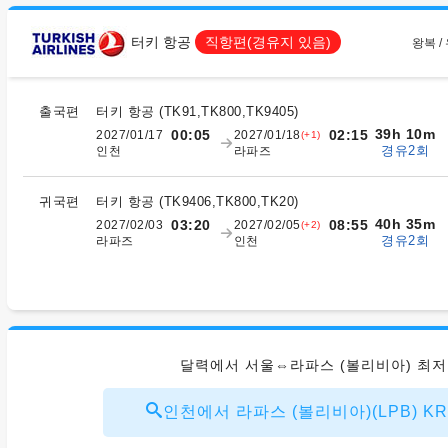
터키 항공
직항편(경유지 있음)
왕복 /
출국편
터키 항공
(
TK91,TK800,TK9405
)
39h 10m
00:05
02:15
2027/01/17
2027/01/18
(+1)
경유2회
인천
라파즈
귀국편
터키 항공
(
TK9406,TK800,TK20
)
40h 35m
03:20
08:55
2027/02/03
2027/02/05
(+2)
경유2회
라파즈
인천
달력에서 서울⇔라파스 (볼리비아) 최
인천에서 라파스 (볼리비아)(LPB) KRW