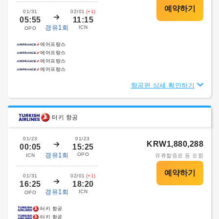
01/31
02/01
(+1)
05:55
11:15
경유1회
ICN
OPO
에어프랑스
에어프랑스
에어프랑스
에어프랑스
항공편 상세 확인하기
터키 항공
01/23
01/23
KRW1,880,288
00:05
15:25
경유1회
OPO
ICN
유류할증료 등 포함
01/31
02/01
(+1)
16:25
18:20
경유1회
ICN
OPO
터키 항공
터키 항공