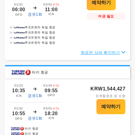
01/31
02/01
(+1)
06:00
11:00
경유1회
ICN
OPO
여권 필요
루프트한자 독일 항공
루프트한자 독일 항공
루프트한자 독일 항공
루프트한자 독일 항공
항공편 상세 확인하기
터키 항공
01/23
01/24
(+1)
KRW1,544,427
10:35
09:55
경유1회
OPO
ICN
유류할증료 등 포함
01/31
02/01
(+1)
10:55
18:20
경유1회
ICN
OPO
터키 항공
터키 항공