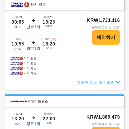
터키 항공
01/23
01/23
KRW1,731,116
00:05
15:25
경유1회
OPO
ICN
유류할증료 등 포함
01/31
02/01
(+1)
10:55
18:20
경유1회
ICN
OPO
터키 항공
터키 항공
터키 항공
터키 항공
항공편 상세 확인하기
에어프랑스
01/23
01/23
KRW1,869,479
13:20
22:00
경유1회
OPO
ICN
유류할증료 등 포함