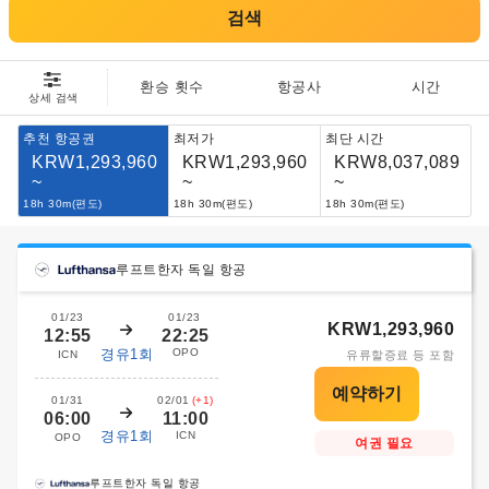
검색
환승 횟수
항공사
시간
상세 검색
추천 항공권
최저가
최단 시간
KRW1,293,960
KRW1,293,960
KRW8,037,089
~
~
~
18h 30m(편도)
18h 30m(편도)
18h 30m(편도)
루프트한자 독일 항공
01/23
01/23
KRW1,293,960
12:55
22:25
경유1회
OPO
ICN
유류할증료 등 포함
01/31
02/01
(+1)
06:00
11:00
경유1회
ICN
OPO
여권 필요
루프트한자 독일 항공