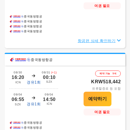
여권 필요
중국동방항공
중국동방항공
중국동방항공
중국동방항공
항공편 상세 확인하기
중국동방항공
08/30
08/31
(+1)
예약 가능 5석
16:20
00:10
KRW518,442
경유1회
SZX
ICN
유류할증료 등 포함
09/04
09/04
06:55
14:50
경유1회
ICN
SZX
여권 필요
중국동방항공
중국동방항공