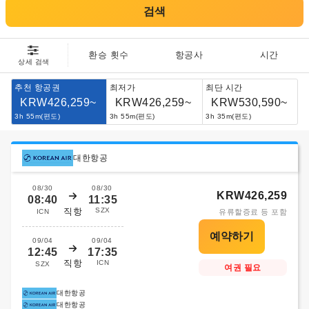
검색
환승 횟수
항공사
시간
상세 검색
추천 항공권
최저가
최단 시간
KRW426,259~
KRW426,259~
KRW530,590~
3h 55m(편도)
3h 55m(편도)
3h 35m(편도)
대한항공
08/30
08/30
KRW426,259
08:40
11:35
직항
SZX
ICN
유류할증료 등 포함
09/04
09/04
12:45
17:35
직항
ICN
SZX
여권 필요
대한항공
대한항공