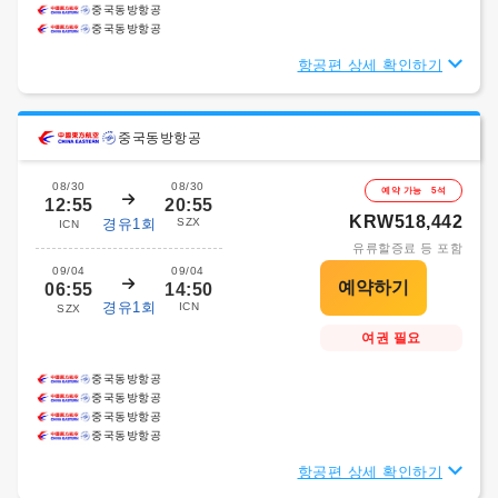
중국동방항공
중국동방항공
항공편 상세 확인하기
중국동방항공
08/30
08/30
예약 가능 5석
12:55
20:55
KRW518,442
경유1회
SZX
ICN
유류할증료 등 포함
09/04
09/04
06:55
14:50
경유1회
ICN
SZX
여권 필요
중국동방항공
중국동방항공
중국동방항공
중국동방항공
항공편 상세 확인하기