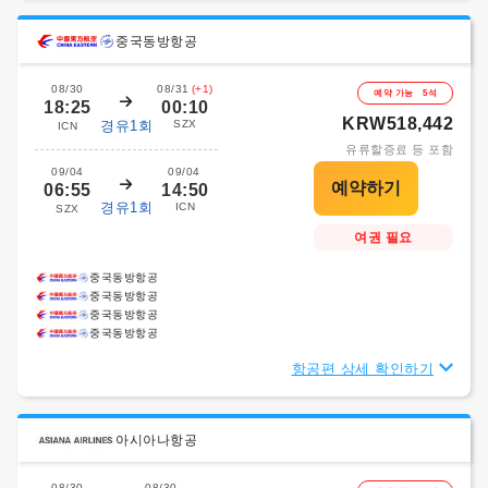
중국동방항공
08/30
08/31
(+1)
예약 가능 5석
18:25
00:10
KRW518,442
경유1회
SZX
ICN
유류할증료 등 포함
09/04
09/04
06:55
14:50
경유1회
ICN
SZX
여권 필요
중국동방항공
중국동방항공
중국동방항공
중국동방항공
항공편 상세 확인하기
아시아나항공
08/30
08/30