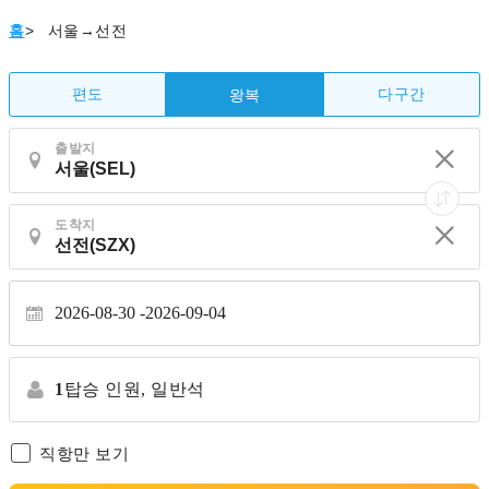
홈
>
서울→선전
편도
다구간
왕복
출발지
도착지
2026-08-30
2026-09-04
1
탑승 인원,
일반석
직항만 보기