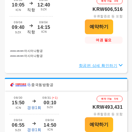
예약 가능 4석
10:05
12:40
KRW606,516
직항
SZX
ICN
유류할증료 등 포함
09/04
09/04
09:40
14:15
직항
ICN
SZX
여권 필요
아시아나항공
아시아나항공
항공편 상세 확인하기
중국동방항공
08/30
08/31
(+1)
예약 가능 5석
15:50
00:10
KRW493,431
경유1회
SZX
ICN
유류할증료 등 포함
09/04
09/04
06:55
14:50
경유1회
ICN
SZX