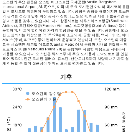
오스틴의 주요 관문은 오스틴-버그스트럼 국제공항(Austin-Bergstrom
International Airport, AUS)으로, 미국 내 주요 도시뿐만 아니라 멕시코와 유럽
일부 도시로도 직항편이 운항되고 있습니다. 공항은 중형급 규모이지만 오스틴
의 급격한 성장에 맞춰 확장 공사가 진행되고 있으며, 최신 시설과 효율적인 운
영 시스템을 갖추고 있습니다. 저가 항공사로는 사우스웨스트항공(Southwest
Airlines), 프런티어항공(Frontier Airlines), 스피릿항공(Spirit Airlines) 등이
운항하며, 비교적 합리적인 가격의 항공권을 찾을 수 있습니다. 공항에서 오스
틴 도심까지는 차량으로 약 15~20분이 소요되며, 공항 셔틀, 택시, 라이드셰어
서비스(우버, 리프트) 등이 편리하게 운영되고 있습니다. 또한, 오스틴의 대중
교통 시스템인 캐피털 메트로(Capital Metro)에서 공항과 시내를 연결하는 메
트로버스 20번(MetroBus Route 20)을 운행하여 저렴한 비용으로 시내까지
이동할 수 있습니다. 오스틴은 텍사스주 내 주요 도시들과 고속도로로 잘 연결
되어 있으며, 인근 도시인 댈러스, 휴스턴, 샌안토니오까지 차량이나 기차로 쉽
게 이동할 수 있어 접근성이 뛰어난 도시로 평가받고 있습니다.
기후
30°C
120 mm
오스틴의 강수량
오스틴의 기온
24°C
90 mm
강수량（mm）
기온（°C）
18°C
60 mm