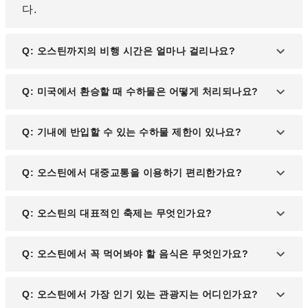
다.
Q: 오스틴까지의 비행 시간은 얼마나 걸리나요?
A: 인천공항에서 미국 주요 경유지까지 약 12~13시
Q: 미국에서 환승할 때 수하물은 어떻게 처리되나요?
간, 이후 환승하여 오스틴까지 약 3시간 내외가 소요
됩니다. 경유지와 대기 시간에 따라 총 비행 시간이
A: 미국 입국 시에는 첫 번째 도착 공항에서 반드시
Q: 기내에 반입할 수 있는 수하물 제한이 있나요?
달라질 수 있지만, 일반적으로 15~18시간 정도 예상
입국 심사와 세관 검사를 거쳐야 하므로, 수하물을 한
하는 것이 좋습니다.
번 찾아 다시 체크인해야 합니다. 예를 들어, 인천에
A: 기내 반입 가능한 수하물은 항공사마다 규정이 다
Q: 오스틴에서 대중교통을 이용하기 편리한가요?
서 댈러스(DFW)로 입국한 후 오스틴(AUS)으로 환승
르지만, 일반적으로 가방 1개와 개인 소지품(노트북
하는 경우, 댈러스에서 수하물을 찾은 후 다시 항공사
가방, 핸드백 등) 1개까지 허용됩니다. 크기와 무게
카운터에 맡겨야 합니다. 하지만 귀국할 때는 최종 목
A: 오스틴은 대중교통 시스템이 잘 갖춰져 있지만, 버
Q: 오스틴의 대표적인 축제는 무엇인가요?
제한이 있으므로, 이용하는 항공사의 공식 웹사이트
적지까지 자동으로 연결되는 경우가 많습니다.
스와 라이트 레일 노선이 제한적이어서 많은 관광객
에서 규정을 미리 확인하는 것이 좋습니다. 특히 미국
이 택시, 우버(Uber), 리프트(Lyft) 등 라이드셰어 서
행 항공편은 보안 규정이 엄격하므로 액체류와 배터
A: 오스틴은 사우스 바이 사우스웨스트(SXSW), 오
Q: 오스틴에서 꼭 먹어봐야 할 음식은 무엇인가요?
비스를 선호합니다. 도심에서는 전동 스쿠터와 자전
리 관련 제한 사항을 반드시 숙지해야 합니다.
스틴 시티 리미츠(Austin City Limits, ACL)와 같은 세
거 공유 서비스도 활발하게 운영되고 있어 짧은 거리
계적인 음악·영화·테크 축제가 열리는 도시입니다.
이동에 편리합니다.
A: 오스틴은 텍사스 바비큐와 푸드 트럭 문화로 유명
Q: 오스틴에서 가장 인기 있는 관광지는 어디인가요?
특히 SXSW는 최신 기술, 영화, 음악이 결합된 글로
합니다. 대표적인 음식으로는 브리스킷(훈제 소고