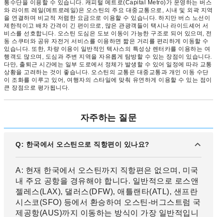
통수단을 이용할 수 있습니다. 캐피털 메트로(Capital Metro)가 운영하는 버스
와 라이트 레일(메트로레일)은 오스틴의 주요 대중교통으로, 시내 및 외곽 지역
을 연결하며 비교적 저렴한 요금으로 이용할 수 있습니다. 하지만 버스 노선이
제한적이고 배차 간격이 긴 편이므로, 많은 관광객들이 택시나 라이드셰어 서
비스를 선호합니다. 오스틴 도심은 도보 이동이 가능한 구조로 되어 있으며, 전
동 스쿠터와 공유 자전거 서비스를 이용하면 짧은 거리를 편리하게 이동할 수
있습니다. 또한, 차량 이용이 일반적인 텍사스의 특성상 렌터카를 이용하는 여
행객도 많으며, 도심과 주변 지역을 자유롭게 탐방할 수 있는 장점이 있습니다.
다만, 출퇴근 시간에는 일부 도로에서 정체가 발생할 수 있어 일정에 따라 교통
상황을 고려하는 것이 좋습니다. 오스틴의 교통은 대중교통과 개인 이동 수단
이 조화를 이루고 있어, 여행자의 스타일에 맞춰 유연하게 이용할 수 있는 점이
큰 장점으로 평가됩니다.
자주하는 질문
Q: 한국에서 오스틴으로 직항편이 있나요?
A: 현재 한국에서 오스틴까지 직항편은 없으며, 미국
내 주요 공항을 경유해야 합니다. 일반적으로 로스앤
젤레스(LAX), 댈러스(DFW), 애틀랜타(ATL), 샌프란
시스코(SFO) 등에서 환승하여 오스틴-버그스트럼 국
제공항(AUS)까지 이동하는 방식이 가장 일반적입니