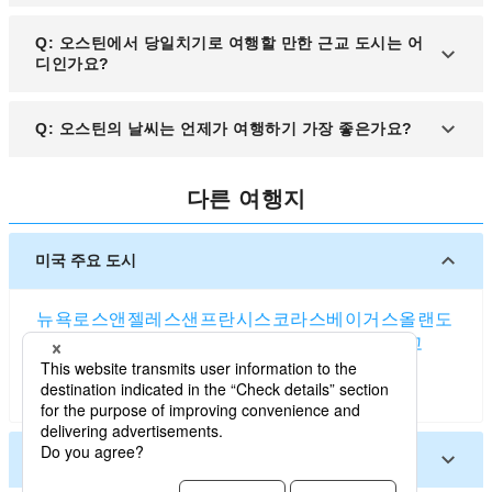
벌 행사로, 매년 3월 수많은 기업과 창작자들이 참여
기), 텍사스 스타일 립, 퀘소(멕시칸 치즈 소스), 조각
합니다.
A: 오스틴은 음악과 자연이 어우러진 도시로, 레이디
Q: 오스틴에서 당일치기로 여행할 만한 근교 도시는 어
피자 등이 있으며, 유명한 바비큐 레스토랑으로는 프
버드 호수(Lady Bird Lake), 배트 브리지(Congress
디인가요?
랭클린 바비큐(Franklin Barbecue)가 있습니다.
Avenue Bridge), 텍사스 주의사당(Texas State
Capitol), 스톤레이크 공원(Stonelake Park) 등이 대
A: 오스틴 근교에는 샌안토니오(San Antonio), 프레
Q: 오스틴의 날씨는 언제가 여행하기 가장 좋은가요?
표적인 명소입니다. 특히 여름철 해가 질 무렵 콜로라
드릭스버그(Fredericksburg), 와코(Waco) 같은 도시
도강에서 카약을 타거나, 배트 브리지에서 저녁 하늘
가 있습니다. 샌안토니오는 알라모 요새(The Alamo)
을 나는 박쥐 무리를 감상하는 경험이 인기 있습니다.
A: 오스틴은 연중 따뜻한 날씨가 지속되지만, 여름
와 리버워크(River Walk)로 유명하며, 프레드릭스버
다른 여행지
(6~9월)은 덥고 습도가 높은 편이라 실내 활동이나
그는 텍사스 와이너리와 독일식 건축물을 즐길 수 있
수상 레저를 즐기는 것이 좋습니다. 반면, 봄(3~5월)
는 곳입니다.
과 가을(10~11월)은 기온이 온화하고 하늘이 맑아 여
미국 주요 도시
행하기 가장 좋은 시기로 평가됩니다. 특히 가을에는
대형 음악 축제와 야외 행사가 많아 더욱 활기찬 분위
뉴욕
로스앤젤레스
샌프란시스코
라스베이거스
올랜도
기를 느낄 수 있습니다.
시애틀
보스턴
워싱턴 D.C.
시카고
댈러스
샌디에고
애틀랜타
휴스턴
솔트레이크시티
마이애미
덴버
포틀랜드 (오리건주)
미국 기타 도시