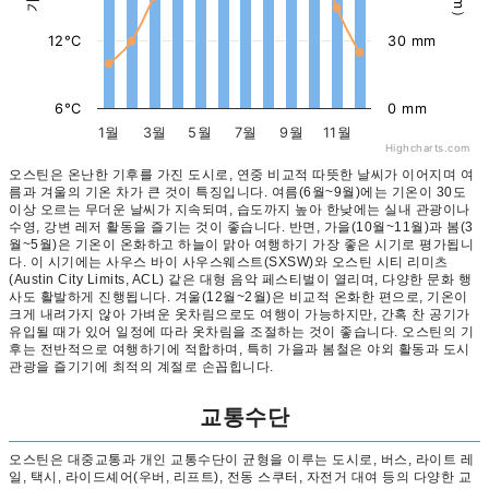
12°C
30 mm
6°C
0 mm
1월
3월
5월
7월
9월
11월
Highcharts.com
오스틴은 온난한 기후를 가진 도시로, 연중 비교적 따뜻한 날씨가 이어지며 여
름과 겨울의 기온 차가 큰 것이 특징입니다. 여름(6월~9월)에는 기온이 30도
이상 오르는 무더운 날씨가 지속되며, 습도까지 높아 한낮에는 실내 관광이나
수영, 강변 레저 활동을 즐기는 것이 좋습니다. 반면, 가을(10월~11월)과 봄(3
월~5월)은 기온이 온화하고 하늘이 맑아 여행하기 가장 좋은 시기로 평가됩니
다. 이 시기에는 사우스 바이 사우스웨스트(SXSW)와 오스틴 시티 리미츠
(Austin City Limits, ACL) 같은 대형 음악 페스티벌이 열리며, 다양한 문화 행
사도 활발하게 진행됩니다. 겨울(12월~2월)은 비교적 온화한 편으로, 기온이
크게 내려가지 않아 가벼운 옷차림으로도 여행이 가능하지만, 간혹 찬 공기가
유입될 때가 있어 일정에 따라 옷차림을 조절하는 것이 좋습니다. 오스틴의 기
후는 전반적으로 여행하기에 적합하며, 특히 가을과 봄철은 야외 활동과 도시
관광을 즐기기에 최적의 계절로 손꼽힙니다.
교통수단
오스틴은 대중교통과 개인 교통수단이 균형을 이루는 도시로, 버스, 라이트 레
일, 택시, 라이드셰어(우버, 리프트), 전동 스쿠터, 자전거 대여 등의 다양한 교