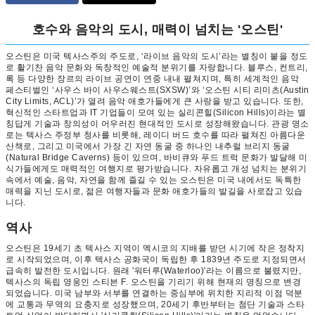
호수와 음악의 도시, 매력이 넘치는 '오스틴'
오스틴은 미국 텍사스주의 주도로, ‘라이브 음악의 도시’라는 별칭이 붙을 정도
로 활기찬 음악 문화와 독창적인 예술적 분위기를 자랑합니다. 블루스, 컨트리,
록 등 다양한 장르의 라이브 공연이 연중 내내 펼쳐지며, 특히 세계적인 음악
페스티벌인 ‘사우스 바이 사우스웨스트(SXSW)’와 ‘오스틴 시티 리미츠(Austin
City Limits, ACL)’가 열려 음악 애호가들에게 큰 사랑을 받고 있습니다. 또한,
혁신적인 스타트업과 IT 기업들이 모여 있는 실리콘힐(Silicon Hills)이라는 별
칭답게 기술과 창의성이 어우러진 현대적인 도시로 성장해왔습니다. 관광 명소
로는 텍사스 주정부 청사를 비롯해, 레이디 버드 호수를 따라 펼쳐진 아름다운
산책로, 그리고 미국에서 가장 긴 자연 동굴 중 하나인 내추럴 브리지 동굴
(Natural Bridge Caverns) 등이 있으며, 바비큐와 푸드 트럭 문화가 발달해 미
식가들에게도 매력적인 여행지로 평가받습니다. 자유롭고 개성 넘치는 분위기
속에서 예술, 음악, 자연을 함께 즐길 수 있는 오스틴은 미국 내에서도 독특한
매력을 지닌 도시로, 젊은 여행자들과 문화 애호가들의 발길을 사로잡고 있습
니다.
역사
오스틴은 19세기 초 텍사스 지역이 멕시코의 지배를 받던 시기에 작은 정착지
로 시작되었으며, 이후 텍사스 공화국이 독립한 후 1839년 주도로 지정되면서
급속히 발전한 도시입니다. 원래 '워터루(Waterloo)'라는 이름으로 불렸지만,
텍사스의 독립 영웅인 스티븐 F. 오스틴을 기리기 위해 현재의 명칭으로 변경
되었습니다. 미국 남부와 서부를 연결하는 중심부에 위치한 지리적 이점 덕분
에 교통과 무역의 요충지로 성장했으며, 20세기 후반부터는 첨단 기술과 스타