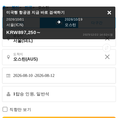
홈
>
북미
>
미국
>
오스틴
미국행 항공권
지금 바로 검색하기
2026/10/01
2026/10/19
편도
다구간
왕복
서울(ICN)
오스틴
KRW897,250
～
2025/12/22 14:02시점
출발지
도착지
2026-08-10
2026-08-12
1
탑승 인원,
일반석
직항만 보기