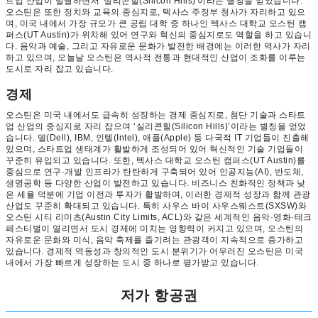
트업 산업이 발달하면서 '실리콘힐(Silicon Hills)'이라는 별칭을 얻었습니다.
오스틴은 또한 정치와 교육의 중심지로, 텍사스 주정부 청사가 자리하고 있으
며, 미국 내에서 가장 규모가 큰 공립 대학 중 하나인 텍사스 대학교 오스틴 캠
퍼스(UT Austin)가 위치해 있어 연구와 혁신의 중심지로도 역할을 하고 있습니
다. 음악과 예술, 그리고 자유로운 문화가 발전한 배경에는 이러한 역사가 자리
하고 있으며, 오늘날 오스틴은 역사적 전통과 현대적인 산업이 조화를 이루는
도시로 자리 잡고 있습니다.
경제
오스틴은 미국 내에서도 급속히 성장하는 경제 중심지로, 첨단 기술과 스타트
업 산업의 중심지로 자리 잡으며 ‘실리콘힐(Silicon Hills)’이라는 별칭을 얻었
습니다. 델(Dell), IBM, 인텔(Intel), 애플(Apple) 등 다국적 IT 기업들이 진출해
있으며, 스타트업 생태계가 활발하게 조성되어 있어 혁신적인 기술 기업들이
꾸준히 유입되고 있습니다. 또한, 텍사스 대학교 오스틴 캠퍼스(UT Austin)를
중심으로 연구·개발 인프라가 탄탄하게 구축되어 있어 인공지능(AI), 반도체,
생명공학 등 다양한 산업이 발전하고 있습니다. 비즈니스 친화적인 정책과 낮
은 세율 덕분에 기업 이전과 투자가 활발하며, 이러한 경제적 성장과 함께 관광
산업도 꾸준히 확대되고 있습니다. 특히 사우스 바이 사우스웨스트(SXSW)와
오스틴 시티 리미츠(Austin City Limits, ACL)와 같은 세계적인 음악·영화·테크
페스티벌이 열리면서 도시 경제에 미치는 영향력이 커지고 있으며, 오스틴의
자유로운 문화와 미식, 음악 축제를 즐기려는 관광객이 지속적으로 증가하고
있습니다. 경제적 역동성과 창의적인 도시 분위기가 어우러진 오스틴은 미국
내에서 가장 빠르게 성장하는 도시 중 하나로 평가받고 있습니다.
저가 항공권