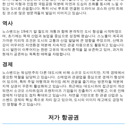
한 산악 지형과 인접한 국립공원 덕분에 자연과 도심의 조화를 동시에 느낄 수
있는 도시로 손꼽힙니다. 특히 시닉 루트로 연결된 드라이브 코스와 산악 트레
킹 코스로 많은 방문객들의 발길이 이어지고 있습니다.
역사
노스벤드는 19세기 말 철도의 개통과 함께 본격적인 도시 형성을 시작하였으
며, 초기에는 목재 산업과 농업을 중심으로 성장해 왔습니다. 스노퀄미 계곡과
가까운 지리적 조건은 도시의 교통과 산업 발달에 큰 영향을 주었으며, 산맥과
강이 어우러진 자연환경 덕분에 지속적인 관광 자원으로도 활용되고 있습니다.
도시 발전이 이루어지는 한편 고유의 역사적 흔적을 잘 보존하고 있어, 과거와
현재가 공존하는 독특한 매력을 자랑합니다.
경제
노스벤드는 워싱턴주의 다른 대도시에 비해 소규모 도시이지만, 지역 경제에서
중요한 역할을 담당하고 있습니다. 소매업과 관광업을 중심으로 경제가 형성되
어 있으며, 특히 주말 여행객과 하이킹·레저 관광을 즐기려는 방문자들 덕분에
지역 상권이 꾸준히 활성화되고 있습니다. 최근에는 대도시와의 접근성이 개선
되면서 소규모 스타트업과 프랜차이즈 기업들이 진출하기 시작했고, 이로 인해
경제적 다양성도 점차 확대되고 있습니다. 자연을 기반으로 한 관광 산업은 노
스벤드 경제의 핵심 축으로 자리 잡고 있으며, 도시의 이미지 제고에도 긍정적
인 영향을 주고 있습니다.
저가 항공권