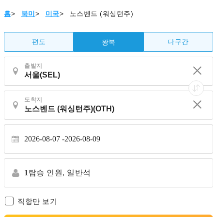
홈
>
북미
>
미국
>
노스벤드 (워싱턴주)
편도
다구간
왕복
출발지
도착지
2026-08-07
2026-08-09
1
탑승 인원,
일반석
직항만 보기