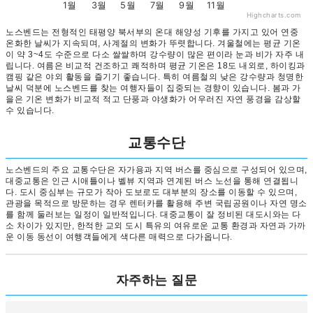
1월
3월
5월
7월
9월
11월
Highcharts.com
노스벤드는 전형적인 태평양 북서부의 온대 해양성 기후를 가지고 있어 연중
온화한 날씨가 지속되며, 사계절의 변화가 뚜렷합니다. 겨울철에는 평균 기온
이 약 3~4도 수준으로 다소 쌀쌀하며 강수량이 많은 편이라 눈과 비가 자주 내
립니다. 여름은 비교적 건조하고 쾌적하며 평균 기온은 18도 내외로, 하이킹과
캠핑 같은 야외 활동을 즐기기 좋습니다. 특히 여름철의 낮은 강수량과 청명한
날씨 덕분에 노스벤드를 찾는 여행자들이 집중되는 경향이 있습니다. 봄과 가
을은 기온 변화가 비교적 적고 단풍과 야생화가 어우러진 자연 풍경을 감상할
수 있습니다.
교통수단
노스벤드의 주요 교통수단은 자가용과 지역 버스를 중심으로 구성되어 있으며,
대중교통은 인근 시애틀이나 벨뷰 지역과 연계된 버스 노선을 통해 연결됩니
다. 도시 중심부는 규모가 작아 도보로도 대부분의 장소를 이동할 수 있으며,
관광을 목적으로 방문하는 경우 렌터카를 활용해 주변 국립공원이나 자연 명소
를 함께 둘러보는 일정이 일반적입니다. 대중교통이 잘 정비된 대도시와는 다
소 차이가 있지만, 한적한 교외 도시 특유의 여유로운 교통 환경과 자연과 가까
운 이동 동선이 여행객들에게 색다른 매력으로 다가옵니다.
자주하는 질문