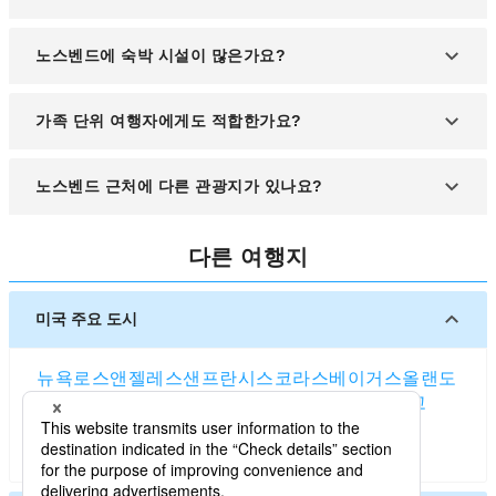
으며, 렌터카를 이용하면 보다 자유로운 여행이 가능
합니다.
겨울에는 비와 눈이 자주 내리지만, 스노우 스포츠나
노스벤드에 숙박 시설이 많은가요?
조용한 휴식을 원하신다면 겨울 여행도 매력적입니
다.
규모는 크지 않지만 호텔, 모텔, 에어비앤비 등 다양
가족 단위 여행자에게도 적합한가요?
한 숙박 옵션이 마련되어 있어 여행 계획에 따라 선택
하실 수 있습니다.
자연 체험 활동과 안전한 도시 환경 덕분에 가족 여행
노스벤드 근처에 다른 관광지가 있나요?
지로도 인기가 높습니다.
인근에는 스노퀄미 폭포, 마운트 시 트레일, 시애틀
다른 여행지
등 다양한 명소가 가까워 연계 여행이 가능합니다.
미국 주요 도시
뉴욕
로스앤젤레스
샌프란시스코
라스베이거스
올랜도
시애틀
보스턴
워싱턴 D.C.
시카고
댈러스
샌디에고
애틀랜타
휴스턴
솔트레이크시티
마이애미
덴버
포틀랜드 (오리건주)