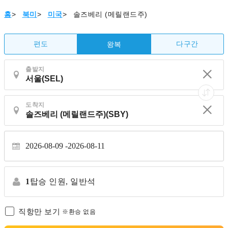
홈
>
북미
>
미국
>
솔즈베리 (메릴랜드주)
편도
다구간
왕복
출발지
도착지
2026-08-09
2026-08-11
1
탑승 인원,
일반석
직항만 보기
※환승 없음