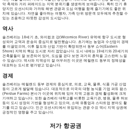
악 축제와 거리 퍼레이드는 지역 분위기를 생생하게 보여줍니다. 특히 인기 휴
양지인 오션시티와 가까워 해변 관광과 도심 여행을 함께 즐기기에도 좋은 위
치에 있습니다. 자연을 좋아하는 여행자, 가족 단위 방문객 모두에게 추천할 수
있는 조용하고 따뜻한 감성의 도시입니다.
역사
솔즈베리는 18세기 초, 와이컴코 강(Wicomico River) 유역에 항구 도시로 형
성되어 교역과 운송의 중심지로 발전했습니다. 초기에는 농업과 수산업이 경제
를 이끌었으며, 이후 철도와 산업 기반이 확장되면서 동부 쇼어(Eastern
Shore) 지역의 핵심 도시로 자리 잡았습니다. 도시 내에는 19세기와 20세기의
건축물들이 잘 보존되어 있어, 도심을 걷다 보면 과거의 흔적을 고스란히 느낄
수 있습니다. 역사와 지역성이 잘 어우러진 이곳은 메릴랜드 동부의 정체성을
대표하는 도시로 평가받고 있습니다.
경제
솔즈베리는 메릴랜드 동부 경제의 중심지로, 의료, 교육, 물류, 식품 가공 산업
등이 고르게 발달해 있습니다. 대표적으로 미국의 대형 농식품 기업 퍼듀 팜스
(Perdue Farms) 본사가 이곳에 위치해 있어 지역 고용과 경제 활성화에 크게
기여하고 있습니다. 또한 솔즈베리 대학교를 비롯한 교육기관, 병원, 물류 허브
등이 도시 성장의 기반을 형성하고 있으며, 소매 유통업과 스타트업 분야도 활
기를 띠고 있습니다. 인근 오션시티에서 유입되는 관광 수요 역시 지역 상권에
긍정적인 영향을 주고 있습니다.
저가 항공권