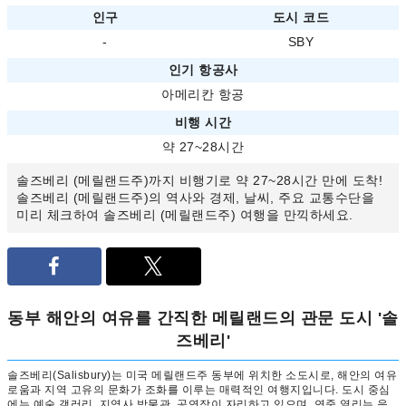
인구
도시 코드
-
SBY
인기 항공사
아메리칸 항공
비행 시간
약 27~28시간
솔즈베리 (메릴랜드주)까지 비행기로 약 27~28시간 만에 도착!
솔즈베리 (메릴랜드주)의 역사와 경제, 날씨, 주요 교통수단을
미리 체크하여 솔즈베리 (메릴랜드주) 여행을 만끽하세요.
동부 해안의 여유를 간직한 메릴랜드의 관문 도시 '솔
즈베리'
솔즈베리(Salisbury)는 미국 메릴랜드주 동부에 위치한 소도시로, 해안의 여유
로움과 지역 고유의 문화가 조화를 이루는 매력적인 여행지입니다. 도시 중심
에는 예술 갤러리, 지역사 박물관, 공연장이 자리하고 있으며, 연중 열리는 음