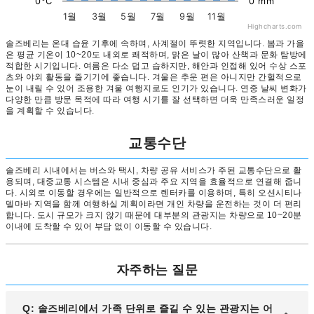
0°C
0 mm
1월
3월
5월
7월
9월
11월
Highcharts.com
솔즈베리는 온대 습윤 기후에 속하며, 사계절이 뚜렷한 지역입니다. 봄과 가을
은 평균 기온이 10~20도 내외로 쾌적하며, 맑은 날이 많아 산책과 문화 탐방에
적합한 시기입니다. 여름은 다소 덥고 습하지만, 해안과 인접해 있어 수상 스포
츠와 야외 활동을 즐기기에 좋습니다. 겨울은 추운 편은 아니지만 간헐적으로
눈이 내릴 수 있어 조용한 겨울 여행지로도 인기가 있습니다. 연중 날씨 변화가
다양한 만큼 방문 목적에 따라 여행 시기를 잘 선택하면 더욱 만족스러운 일정
을 계획할 수 있습니다.
교통수단
솔즈베리 시내에서는 버스와 택시, 차량 공유 서비스가 주된 교통수단으로 활
용되며, 대중교통 시스템은 시내 중심과 주요 지역을 효율적으로 연결해 줍니
다. 시외로 이동할 경우에는 일반적으로 렌터카를 이용하며, 특히 오션시티나
델마바 지역을 함께 여행하실 계획이라면 개인 차량을 운전하는 것이 더 편리
합니다. 도시 규모가 크지 않기 때문에 대부분의 관광지는 차량으로 10~20분
이내에 도착할 수 있어 부담 없이 이동할 수 있습니다.
자주하는 질문
Q: 솔즈베리에서 가족 단위로 즐길 수 있는 관광지는 어