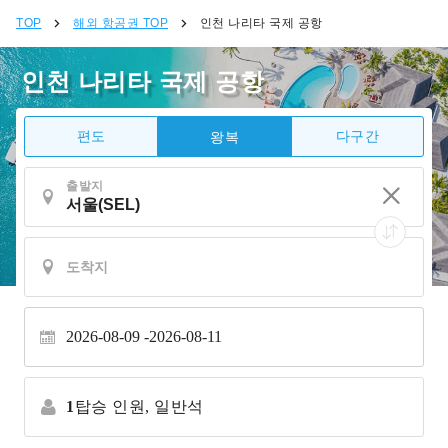
TOP
해외 항공권 TOP
인천 나리타 국제 공항
인천 나리타 국제 공항
편도
다구간
왕복
출발지
2026-08-09
2026-08-11
1
탑승 인원,
일반석